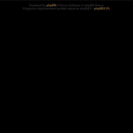
Powered by
phpBB
® Forum Software © phpBB Group
Przyjazne użytkownikom polskie wsparcie phpBB3 -
phpBB3.PL