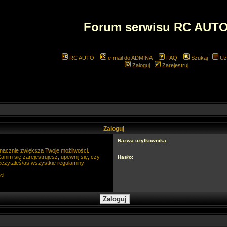
Forum serwisu RC AUT
RC AUTO
e-mail do ADMINA
FAQ
Szukaj
Uż
Zaloguj
Zarejestruj
Zaloguj
Nazwa użytkownika:
 znacznie zwiększa Twoje możliwości.
im się zarejestrujesz, upewnij się, czy
Hasło:
eczytałeś/aś wszystkie regulaminy
ci