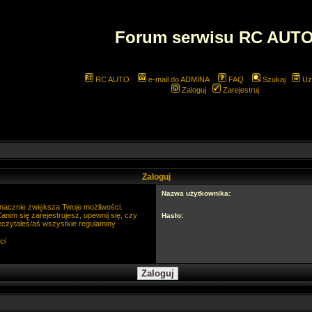
Forum serwisu RC AUT
RC AUTO
e-mail do ADMINA
FAQ
Szukaj
Uż
Zaloguj
Zarejestruj
Zaloguj
Nazwa użytkownika:
 znacznie zwiększa Twoje możliwości.
im się zarejestrujesz, upewnij się, czy
Hasło:
eczytałeś/aś wszystkie regulaminy
ci