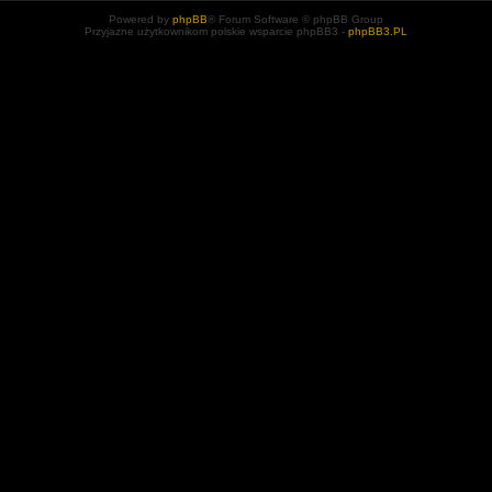
Powered by
phpBB
® Forum Software © phpBB Group
Przyjazne użytkownikom polskie wsparcie phpBB3 -
phpBB3.PL