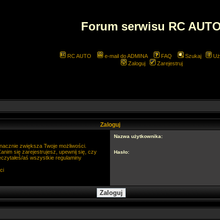
Forum serwisu RC AUT
RC AUTO
e-mail do ADMINA
FAQ
Szukaj
Uż
Zaloguj
Zarejestruj
Zaloguj
Nazwa użytkownika:
 znacznie zwiększa Twoje możliwości.
im się zarejestrujesz, upewnij się, czy
Hasło:
eczytałeś/aś wszystkie regulaminy
ci