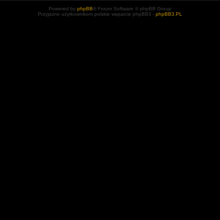
Powered by
phpBB
® Forum Software © phpBB Group
Przyjazne użytkownikom polskie wsparcie phpBB3 -
phpBB3.PL