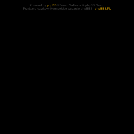
Powered by
phpBB
® Forum Software © phpBB Group
Przyjazne użytkownikom polskie wsparcie phpBB3 -
phpBB3.PL