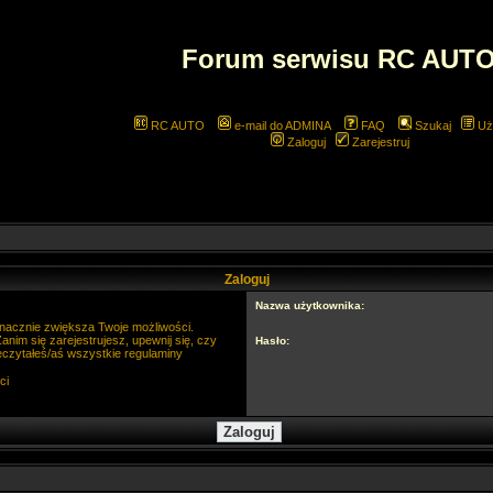
Forum serwisu RC AUT
RC AUTO
e-mail do ADMINA
FAQ
Szukaj
Uż
Zaloguj
Zarejestruj
Zaloguj
Nazwa użytkownika:
 znacznie zwiększa Twoje możliwości.
im się zarejestrujesz, upewnij się, czy
Hasło:
eczytałeś/aś wszystkie regulaminy
ci