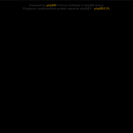
Powered by
phpBB
® Forum Software © phpBB Group
Przyjazne użytkownikom polskie wsparcie phpBB3 -
phpBB3.PL