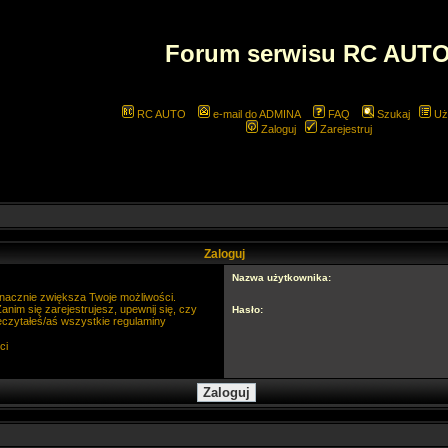
Forum serwisu RC AUT
RC AUTO
e-mail do ADMINA
FAQ
Szukaj
Uż
Zaloguj
Zarejestruj
Zaloguj
Nazwa użytkownika:
 znacznie zwiększa Twoje możliwości.
im się zarejestrujesz, upewnij się, czy
Hasło:
eczytałeś/aś wszystkie regulaminy
ci