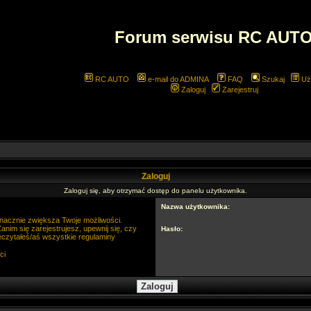
Forum serwisu RC AUT
RC AUTO
e-mail do ADMINA
FAQ
Szukaj
Uż
Zaloguj
Zarejestruj
Zaloguj
Zaloguj się, aby otrzymać dostęp do panelu użytkownika.
Nazwa użytkownika:
 znacznie zwiększa Twoje możliwości.
im się zarejestrujesz, upewnij się, czy
Hasło:
eczytałeś/aś wszystkie regulaminy
ci