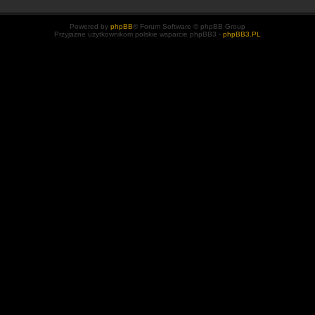
Powered by
phpBB
® Forum Software © phpBB Group
Przyjazne użytkownikom polskie wsparcie phpBB3 -
phpBB3.PL