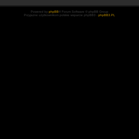
Powered by
phpBB
® Forum Software © phpBB Group
Przyjazne użytkownikom polskie wsparcie phpBB3 -
phpBB3.PL