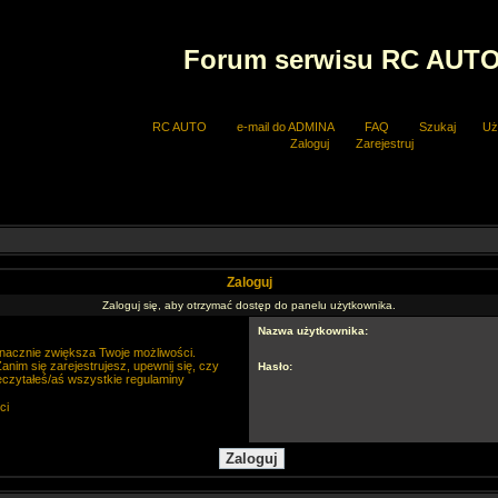
Forum serwisu RC AUT
RC AUTO
e-mail do ADMINA
FAQ
Szukaj
Uż
Zaloguj
Zarejestruj
Zaloguj
Zaloguj się, aby otrzymać dostęp do panelu użytkownika.
Nazwa użytkownika:
 znacznie zwiększa Twoje możliwości.
im się zarejestrujesz, upewnij się, czy
Hasło:
eczytałeś/aś wszystkie regulaminy
ci