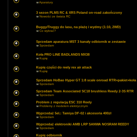
w
Aparatury
3 sezon PLMS RC & XRS Poland on-road zakończony
w
Nowości ze świata RC
Buggy/Truggy do lasu, na plażę i wydmy (1:10, 2WD)
w
Co wybrać?
Sprzedam aparatura MST 3 kanały odbiornik w zestawie
w
Sprzedam
Koła PRO LINE BADLANDS MX38
w
Kupię
Kupię części do reely rex air attack
w
Kupię
Sprzedam HoBao Hyper GT 1:8 scale onroad RTR+pakiet+koła
w
Sprzedam
Sprzedam Team Associated SC18 brushless Reedy 2-3S RTR
w
Sprzedam
Problem z regulacją ESC 310 Reely
w
Problemy z modelem elektrycznym
Wyprzedaż 5el.: Tamiya DF-02 i akcesoria 400zł
w
Sprzedam
Wyprzedaż elektroniki AMB LRP SANWA NOSRAM REEDY
w
Sprzedam
Kupię odbiornik