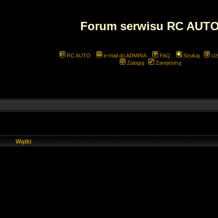
Forum serwisu RC AUT
RC AUTO
e-mail do ADMINA
FAQ
Szukaj
Uż
Zaloguj
Zarejestruj
Wątki