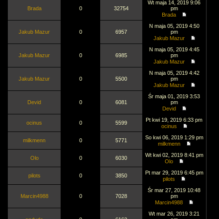
Wt maja 14, 2019 9:06
Brada
0
32754
pm
Brada
N maja 05, 2019 4:50
Jakub Mazur
0
6957
pm
Jakub Mazur
N maja 05, 2019 4:45
Jakub Mazur
0
6985
pm
Jakub Mazur
N maja 05, 2019 4:42
Jakub Mazur
0
5500
pm
Jakub Mazur
Śr maja 01, 2019 3:53
Devid
0
6081
pm
Devid
Pt kwi 19, 2019 6:33 pm
ocinus
0
5599
ocinus
So kwi 06, 2019 1:29 pm
milkmenn
0
5771
milkmenn
Wt kwi 02, 2019 8:41 pm
Olo
0
6030
Olo
Pt mar 29, 2019 6:45 pm
pilots
0
3850
pilots
Śr mar 27, 2019 10:48
Marcin4988
0
7028
pm
Marcin4988
Wt mar 26, 2019 3:21