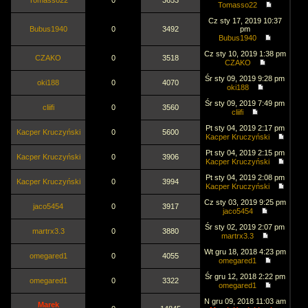
Tomasso22
0
3653
Tomasso22
Cz sty 17, 2019 10:37
Bubus1940
0
3492
pm
Bubus1940
Cz sty 10, 2019 1:38 pm
CZAKO
0
3518
CZAKO
Śr sty 09, 2019 9:28 pm
oki188
0
4070
oki188
Śr sty 09, 2019 7:49 pm
cliifi
0
3560
cliifi
Pt sty 04, 2019 2:17 pm
Kacper Kruczyński
0
5600
Kacper Kruczyński
Pt sty 04, 2019 2:15 pm
Kacper Kruczyński
0
3906
Kacper Kruczyński
Pt sty 04, 2019 2:08 pm
Kacper Kruczyński
0
3994
Kacper Kruczyński
Cz sty 03, 2019 9:25 pm
jaco5454
0
3917
jaco5454
Śr sty 02, 2019 2:07 pm
martrx3.3
0
3880
martrx3.3
Wt gru 18, 2018 4:23 pm
omegared1
0
4055
omegared1
Śr gru 12, 2018 2:22 pm
omegared1
0
3322
omegared1
N gru 09, 2018 11:03 am
Marek