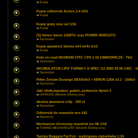
w
Kupię
Kupię odbiornik Acoms 2,4 GHz
w
Kupię
Kupię graty revo vxl 1/16
w
Kupię
[S] Serwo Savox 1258TG oraz POWER HD8312TG
w
Sprzedam
Kupię aparaturę Sanwa mt4 mt4s m12
w
Kupię
Koła on-road NOSRAM VTEC CPX 1:10 ZAWODNICZE - 75zł
w
Sprzedam
AKUMULATOR LIPO TURNIGY A-SPEC G2 2600 3S 65-130C - 10
w
Sprzedam
Pełen Zestaw Durango DEX410v3 + XERUN 120A v3.1 - 1500zł
w
Sprzedam
Jaki silnik,regulator ,pakiet, podwozie Sprint 2
w
ON-ROAD (Modele Elektryczne)
absima aparatura cr3p - 200 zł
w
Sprzedam
Odbiornik do maverick mrx-242
w
Aparatury
Mechanizm różnicowy maverick ion Mt 1/18
w
TUNING MECHANICZNY (Modele Elektryczne)
Tamiya Buggyra Fat Fox - wyścigowa ciężarówka 1:14