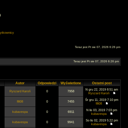
O
ytkownicy
Teraz jest Pt sie 07, 2026 6:26 pm
Teraz jest Pt sie 07, 2026 6:26 pm
Autor
Odpowiedzi
Wyświetlone
Ostatni post
N gru 22, 2019 8:51 am
Ryszard Karoń
0
7958
Ryszard Karoń
Śr gru 11, 2019 7:10 pm
fifi08
0
7455
fifi08
N lis 03, 2019 7:03 pm
kubavespa
0
6911
kubavespa
So lis 02, 2019 5:22 pm
kubavespa
0
9941
kubavespa