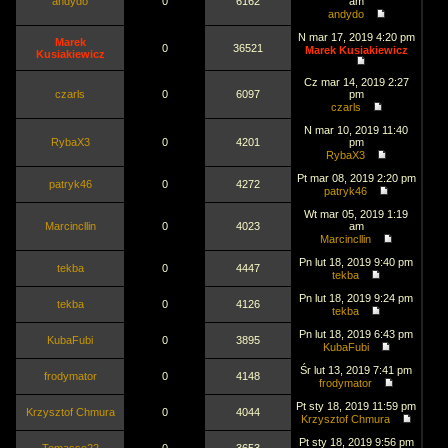
andydo
0
6162
am
andydo
N mar 17, 2019 4:20 pm
Marek
0
36521
Marek Kusiakiewicz
Kusiakiewicz
Cz mar 14, 2019 2:27
czarls
0
6097
pm
czarls
N mar 10, 2019 11:40
RybaX3
0
4201
pm
RybaX3
Pt mar 08, 2019 2:20 pm
patryk46
0
4272
patryk46
Wt mar 05, 2019 1:19
Marcincllin
0
4023
am
Marcincllin
Pn lut 18, 2019 9:40 pm
tekba
0
4447
tekba
Pn lut 18, 2019 9:24 pm
tekba
0
4126
tekba
Pn lut 18, 2019 6:43 pm
KubaFubi
0
3895
KubaFubi
Śr lut 13, 2019 7:41 pm
frodymator
0
4148
frodymator
Pt sty 18, 2019 11:59 pm
Krzysztof Chmura
0
4044
Krzysztof Chmura
Pt sty 18, 2019 9:56 pm