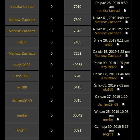
Pn paź 28, 2019 9:59
treczka konrad
0
7010
am
treczka konrad
N wrz 01, 2019 4:09 pm
Mariusz Zachacz
0
7600
Mariusz Zachacz
N wrz 01, 2019 1:51 pm
Mariusz Zachacz
0
7613
Mariusz Zachacz
Śr sie 28, 2019 8:11 pm
heli38
0
7403
heli38
Cz sie 15, 2019 6:23 pm
Mariusz Zachacz
0
7231
Mariusz Zachacz
Pt sie 09, 2019 1:07 pm
uszy19922
0
40268
uszy19922
Cz sie 08, 2019 1:46 am
uszy19922
0
8640
uszy19922
Śr lip 03, 2019 9:01 pm
oki188
0
6415
oki188
Cz cze 27, 2019 1:10
damian29_09
0
6315
pm
damian29_09
Wt cze 25, 2019 10:08
merllin
0
30842
am
merllin
Cz maja 30, 2019 5:17
FASTT
0
6891
am
FASTT