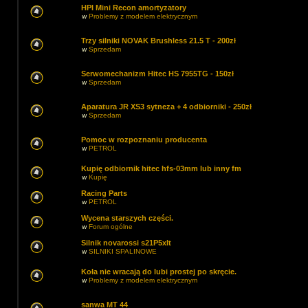
HPI Mini Recon amortyzatory
w
Problemy z modelem elektrycznym
Trzy silniki NOVAK Brushless 21.5 T - 200zł
w
Sprzedam
Serwomechanizm Hitec HS 7955TG - 150zł
w
Sprzedam
Aparatura JR XS3 sytneza + 4 odbiorniki - 250zł
w
Sprzedam
Pomoc w rozpoznaniu producenta
w
PETROL
Kupię odbiornik hitec hfs-03mm lub inny fm
w
Kupię
Racing Parts
w
PETROL
Wycena starszych części.
w
Forum ogólne
Silnik novarossi s21P5xlt
w
SILNIKI SPALINOWE
Koła nie wracają do lubi prostej po skręcie.
w
Problemy z modelem elektrycznym
sanwa MT 44