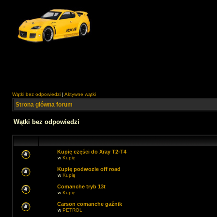
Wątki bez odpowiedzi
|
Aktywne wątki
Strona główna forum
Wątki bez odpowiedzi
Kupię części do Xray T2-T4
w
Kupię
Kupię podwozie off road
w
Kupię
Comanche tryb 13t
w
Kupię
Carson comanche gaźnik
w
PETROL