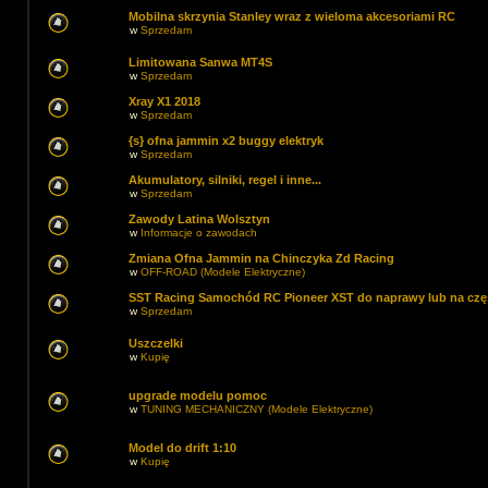
Mobilna skrzynia Stanley wraz z wieloma akcesoriami RC
w
Sprzedam
Limitowana Sanwa MT4S
w
Sprzedam
Xray X1 2018
w
Sprzedam
{s} ofna jammin x2 buggy elektryk
w
Sprzedam
Akumulatory, silniki, regel i inne...
w
Sprzedam
Zawody Latina Wolsztyn
w
Informacje o zawodach
Zmiana Ofna Jammin na Chinczyka Zd Racing
w
OFF-ROAD (Modele Elektryczne)
SST Racing Samochód RC Pioneer XST do naprawy lub na czę
w
Sprzedam
Uszczelki
w
Kupię
upgrade modelu pomoc
w
TUNING MECHANICZNY (Modele Elektryczne)
Model do drift 1:10
w
Kupię