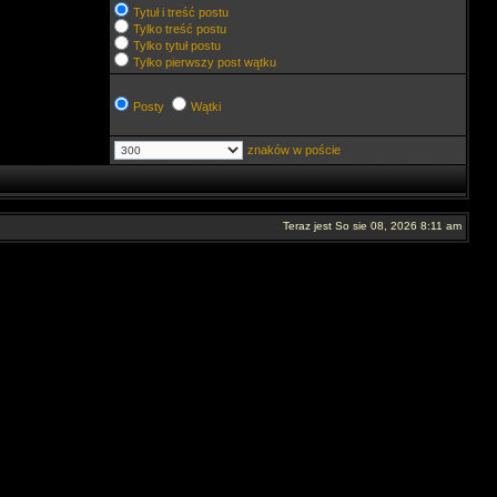
Tytuł i treść postu
Tylko treść postu
Tylko tytuł postu
Tylko pierwszy post wątku
Posty
Wątki
znaków w poście
Teraz jest So sie 08, 2026 8:11 am