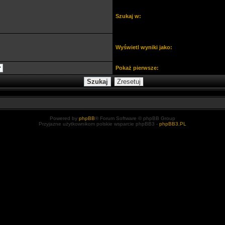
Szukaj w:
Wyświetl wyniki jako:
Pokaż pierwsze:
Powered by
phpBB
® Forum Software © phpBB Group
Przyjazne użytkownikom polskie wsparcie phpBB3 -
phpBB3.PL