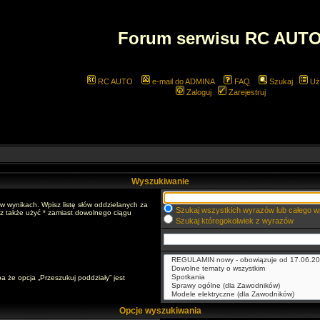
Forum serwisu RC AUT
RC AUTO
e-mail do ADMINA
FAQ
Szukaj
Uż
Zaloguj
Zarejestruj
Wyszukiwanie
w wynikach. Wpisz listę słów oddzielanych za
Szukaj wszystkich wyrazów lub całego w
sz także użyć * zamiast dowolnego ciągu
Szukaj któregokolwiek z wyrazów
a że opcja „Przeszukuj poddziały” jest
Opcje wyszukiwania