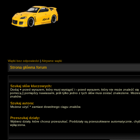
Wątki bez odpowiedzi
|
Aktywne wątki
Strona główna forum
Szukaj słów kluczowych:
Dodaj
+
przed wyrazem, który musi wystąpić i
-
przed wyrazem, który nie może znaleźć się 
pomocą
|
pomiędzy nawiasami, jeśli tylko jedno z tych słów musi zostać znalezione. Może
znaków.
Szukaj autora:
Możesz użyć * zamiast dowolnego ciągu znaków.
Przeszukaj działy:
Wybierz działy, które chcesz przeszukać. Poddziały są przeszukiwane automatycznie, chyb
wyłączona.