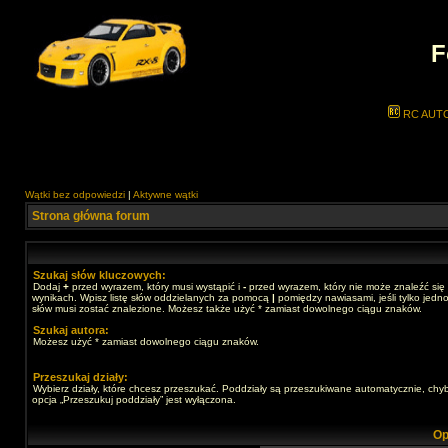
F
RC AUT
Wątki bez odpowiedzi
|
Aktywne wątki
Strona główna forum
Szukaj słów kluczowych:
Dodaj
+
przed wyrazem, który musi wystąpić i
-
przed wyrazem, który nie może znaleźć się
wynikach. Wpisz listę słów oddzielanych za pomocą
|
pomiędzy nawiasami, jeśli tylko jedno
słów musi zostać znalezione. Możesz także użyć * zamiast dowolnego ciągu znaków.
Szukaj autora:
Możesz użyć * zamiast dowolnego ciągu znaków.
Przeszukaj działy:
Wybierz działy, które chcesz przeszukać. Poddziały są przeszukiwane automatycznie, chy
opcja „Przeszukuj poddziały” jest wyłączona.
Op