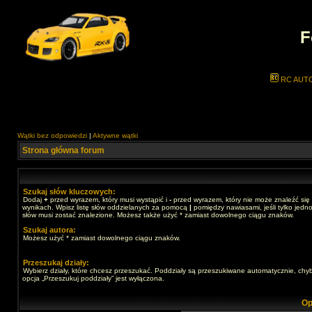
F
RC AUT
Wątki bez odpowiedzi
|
Aktywne wątki
Strona główna forum
Szukaj słów kluczowych:
Dodaj
+
przed wyrazem, który musi wystąpić i
-
przed wyrazem, który nie może znaleźć się
wynikach. Wpisz listę słów oddzielanych za pomocą
|
pomiędzy nawiasami, jeśli tylko jedno
słów musi zostać znalezione. Możesz także użyć * zamiast dowolnego ciągu znaków.
Szukaj autora:
Możesz użyć * zamiast dowolnego ciągu znaków.
Przeszukaj działy:
Wybierz działy, które chcesz przeszukać. Poddziały są przeszukiwane automatycznie, chy
opcja „Przeszukuj poddziały” jest wyłączona.
Op