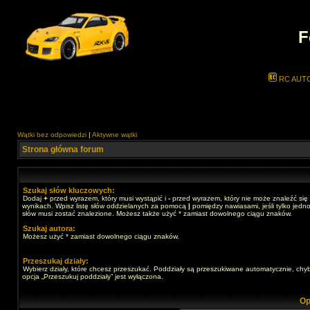
F
RC AUT
Wątki bez odpowiedzi
|
Aktywne wątki
Strona główna forum
Szukaj słów kluczowych:
Dodaj
+
przed wyrazem, który musi wystąpić i
-
przed wyrazem, który nie może znaleźć się
wynikach. Wpisz listę słów oddzielanych za pomocą
|
pomiędzy nawiasami, jeśli tylko jedno
słów musi zostać znalezione. Możesz także użyć * zamiast dowolnego ciągu znaków.
Szukaj autora:
Możesz użyć * zamiast dowolnego ciągu znaków.
Przeszukaj działy:
Wybierz działy, które chcesz przeszukać. Poddziały są przeszukiwane automatycznie, chy
opcja „Przeszukuj poddziały” jest wyłączona.
Op