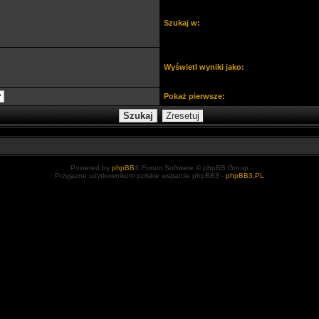
Szukaj w:
Wyświetl wyniki jako:
Pokaż pierwsze:
Powered by
phpBB
® Forum Software © phpBB Group
Przyjazne użytkownikom polskie wsparcie phpBB3 -
phpBB3.PL