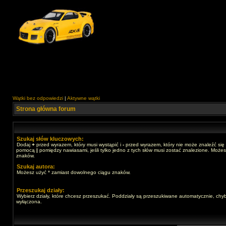
Wątki bez odpowiedzi
|
Aktywne wątki
Strona główna forum
Szukaj słów kluczowych:
Dodaj
+
przed wyrazem, który musi wystąpić i
-
przed wyrazem, który nie może znaleźć się 
pomocą
|
pomiędzy nawiasami, jeśli tylko jedno z tych słów musi zostać znalezione. Może
znaków.
Szukaj autora:
Możesz użyć * zamiast dowolnego ciągu znaków.
Przeszukaj działy:
Wybierz działy, które chcesz przeszukać. Poddziały są przeszukiwane automatycznie, chyb
wyłączona.