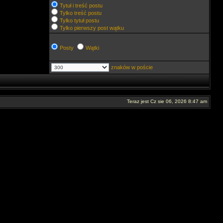
Tytuł i treść postu
Tylko treść postu
Tylko tytuł postu
Tylko pierwszy post wątku
Posty
Wątki
znaków w poście
Teraz jest Cz sie 06, 2026 8:47 am