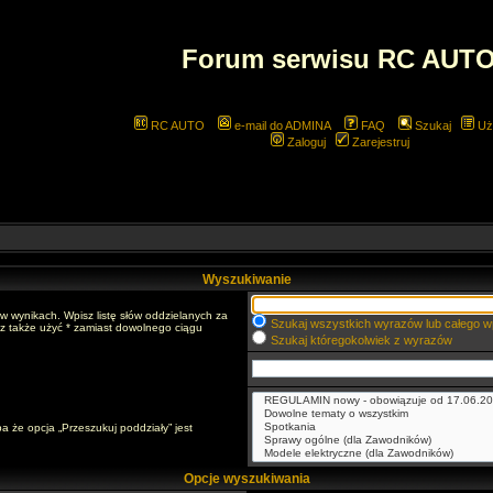
Forum serwisu RC AUT
RC AUTO
e-mail do ADMINA
FAQ
Szukaj
Uż
Zaloguj
Zarejestruj
Wyszukiwanie
w wynikach. Wpisz listę słów oddzielanych za
Szukaj wszystkich wyrazów lub całego w
sz także użyć * zamiast dowolnego ciągu
Szukaj któregokolwiek z wyrazów
a że opcja „Przeszukuj poddziały” jest
Opcje wyszukiwania