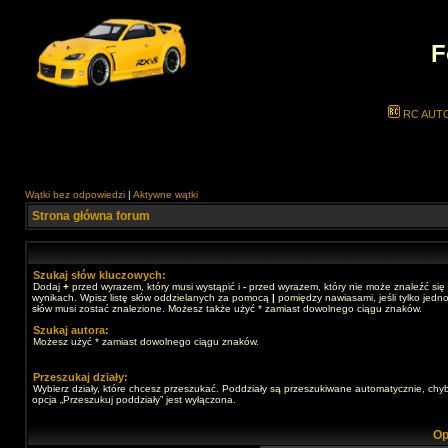
F
RC AUT
Wątki bez odpowiedzi
|
Aktywne wątki
Strona główna forum
Szukaj słów kluczowych:
Dodaj
+
przed wyrazem, który musi wystąpić i
-
przed wyrazem, który nie może znaleźć się
wynikach. Wpisz listę słów oddzielanych za pomocą
|
pomiędzy nawiasami, jeśli tylko jedno
słów musi zostać znalezione. Możesz także użyć * zamiast dowolnego ciągu znaków.
Szukaj autora:
Możesz użyć * zamiast dowolnego ciągu znaków.
Przeszukaj działy:
Wybierz działy, które chcesz przeszukać. Poddziały są przeszukiwane automatycznie, chy
opcja „Przeszukuj poddziały” jest wyłączona.
Op