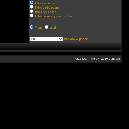
Tytuł i treść postu
Tylko treść postu
Tylko tytuł postu
Tylko pierwszy post wątku
Posty
Wątki
znaków w poście
Teraz jest Pt sie 07, 2026 5:28 am