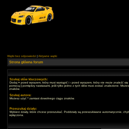
Wątki bez odpowiedzi
|
Aktywne wątki
Strona główna forum
Szukaj słów kluczowych:
Dodaj
+
przed wyrazem, który musi wystąpić i
-
przed wyrazem, który nie może znaleźć się 
pomocą
|
pomiędzy nawiasami, jeśli tylko jedno z tych słów musi zostać znalezione. Może
znaków.
Szukaj autora:
Możesz użyć * zamiast dowolnego ciągu znaków.
Przeszukaj działy:
Wybierz działy, które chcesz przeszukać. Poddziały są przeszukiwane automatycznie, chyb
wyłączona.