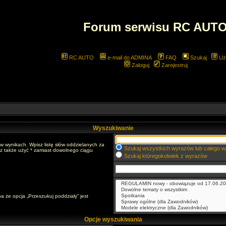
Forum serwisu RC AUT
RC AUTO
e-mail do ADMINA
FAQ
Szukaj
Uż
Zaloguj
Zarejestruj
Wyszukiwanie
w wynikach. Wpisz listę słów oddzielanych za
Szukaj wszystkich wyrazów lub całego w
sz także użyć * zamiast dowolnego ciągu
Szukaj któregokolwiek z wyrazów
a że opcja „Przeszukuj poddziały” jest
Opcje wyszukiwania