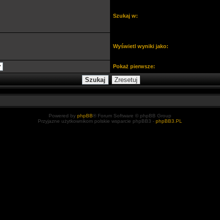
Szukaj w:
Wyświetl wyniki jako:
Pokaż pierwsze:
Powered by
phpBB
® Forum Software © phpBB Group
Przyjazne użytkownikom polskie wsparcie phpBB3 -
phpBB3.PL