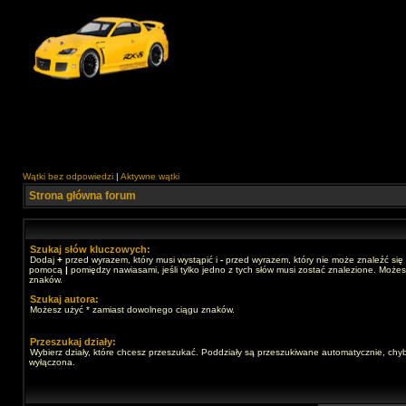
Wątki bez odpowiedzi
|
Aktywne wątki
Strona główna forum
Szukaj słów kluczowych:
Dodaj
+
przed wyrazem, który musi wystąpić i
-
przed wyrazem, który nie może znaleźć się 
pomocą
|
pomiędzy nawiasami, jeśli tylko jedno z tych słów musi zostać znalezione. Może
znaków.
Szukaj autora:
Możesz użyć * zamiast dowolnego ciągu znaków.
Przeszukaj działy:
Wybierz działy, które chcesz przeszukać. Poddziały są przeszukiwane automatycznie, chyb
wyłączona.