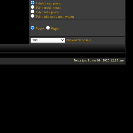
Tytuł i treść postu
Tylko treść postu
Tylko tytuł postu
Tylko pierwszy post wątku
Posty
Wątki
znaków w poście
Teraz jest So sie 08, 2026 12:39 am