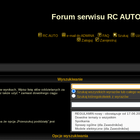
Forum serwisu RC AUT
RC AUTO
e-mail do ADMINA
FAQ
Szukaj
Uż
Zaloguj
Zarejestruj
Wyszukiwanie
w wynikach. Wpisz listę słów oddzielanych za
Szukaj wszystkich wyrazów lub całego w
sz także użyć * zamiast dowolnego ciągu
Szukaj któregokolwiek z wyrazów
a że opcja „Przeszukuj poddziały” jest
Opcje wyszukiwania