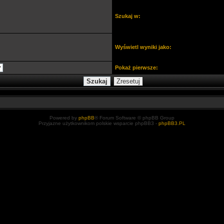
Szukaj w:
Wyświetl wyniki jako:
Pokaż pierwsze:
Powered by
phpBB
® Forum Software © phpBB Group
Przyjazne użytkownikom polskie wsparcie phpBB3 -
phpBB3.PL