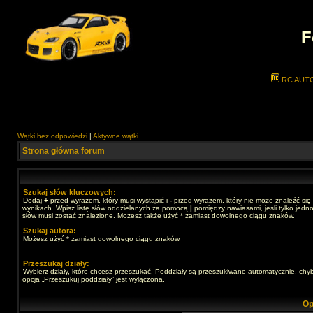
F
RC AUT
Wątki bez odpowiedzi
|
Aktywne wątki
Strona główna forum
Szukaj słów kluczowych:
Dodaj
+
przed wyrazem, który musi wystąpić i
-
przed wyrazem, który nie może znaleźć się
wynikach. Wpisz listę słów oddzielanych za pomocą
|
pomiędzy nawiasami, jeśli tylko jedno
słów musi zostać znalezione. Możesz także użyć * zamiast dowolnego ciągu znaków.
Szukaj autora:
Możesz użyć * zamiast dowolnego ciągu znaków.
Przeszukaj działy:
Wybierz działy, które chcesz przeszukać. Poddziały są przeszukiwane automatycznie, chy
opcja „Przeszukuj poddziały” jest wyłączona.
Op