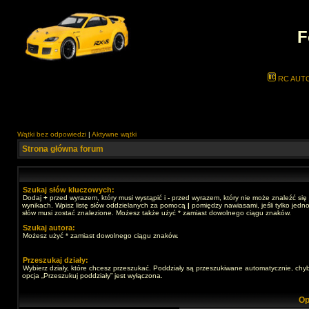
F
RC AUT
Wątki bez odpowiedzi
|
Aktywne wątki
Strona główna forum
Szukaj słów kluczowych:
Dodaj
+
przed wyrazem, który musi wystąpić i
-
przed wyrazem, który nie może znaleźć się
wynikach. Wpisz listę słów oddzielanych za pomocą
|
pomiędzy nawiasami, jeśli tylko jedno
słów musi zostać znalezione. Możesz także użyć * zamiast dowolnego ciągu znaków.
Szukaj autora:
Możesz użyć * zamiast dowolnego ciągu znaków.
Przeszukaj działy:
Wybierz działy, które chcesz przeszukać. Poddziały są przeszukiwane automatycznie, chy
opcja „Przeszukuj poddziały” jest wyłączona.
Op