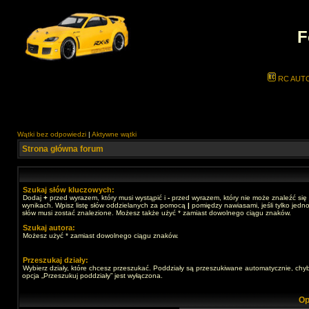
F
RC AUT
Wątki bez odpowiedzi
|
Aktywne wątki
Strona główna forum
Szukaj słów kluczowych:
Dodaj
+
przed wyrazem, który musi wystąpić i
-
przed wyrazem, który nie może znaleźć się
wynikach. Wpisz listę słów oddzielanych za pomocą
|
pomiędzy nawiasami, jeśli tylko jedno
słów musi zostać znalezione. Możesz także użyć * zamiast dowolnego ciągu znaków.
Szukaj autora:
Możesz użyć * zamiast dowolnego ciągu znaków.
Przeszukaj działy:
Wybierz działy, które chcesz przeszukać. Poddziały są przeszukiwane automatycznie, chy
opcja „Przeszukuj poddziały” jest wyłączona.
Op