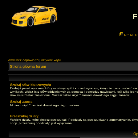
F
RC AUT
Wątki bez odpowiedzi
|
Aktywne wątki
Strona główna forum
Szukaj słów kluczowych:
Dodaj
+
przed wyrazem, który musi wystąpić i
-
przed wyrazem, który nie może znaleźć się
wynikach. Wpisz listę słów oddzielanych za pomocą
|
pomiędzy nawiasami, jeśli tylko jedno
słów musi zostać znalezione. Możesz także użyć * zamiast dowolnego ciągu znaków.
Szukaj autora:
Możesz użyć * zamiast dowolnego ciągu znaków.
Przeszukaj działy:
Wybierz działy, które chcesz przeszukać. Poddziały są przeszukiwane automatycznie, chy
opcja „Przeszukuj poddziały” jest wyłączona.
Op