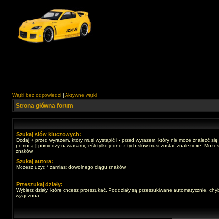
Wątki bez odpowiedzi
|
Aktywne wątki
Strona główna forum
Szukaj słów kluczowych:
Dodaj
+
przed wyrazem, który musi wystąpić i
-
przed wyrazem, który nie może znaleźć się 
pomocą
|
pomiędzy nawiasami, jeśli tylko jedno z tych słów musi zostać znalezione. Może
znaków.
Szukaj autora:
Możesz użyć * zamiast dowolnego ciągu znaków.
Przeszukaj działy:
Wybierz działy, które chcesz przeszukać. Poddziały są przeszukiwane automatycznie, chyb
wyłączona.