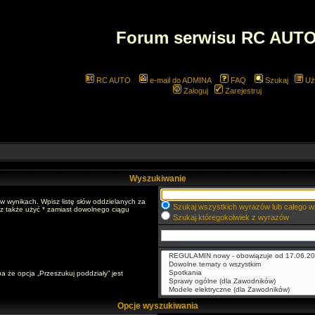
Forum serwisu RC AUT
RC AUTO
e-mail do ADMINA
FAQ
Szukaj
Uż
Zaloguj
Zarejestruj
Wyszukiwanie
w wynikach. Wpisz listę słów oddzielanych za
Szukaj wszystkich wyrazów lub całego w
sz także użyć * zamiast dowolnego ciągu
Szukaj któregokolwiek z wyrazów
a że opcja „Przeszukuj poddziały” jest
Opcje wyszukiwania