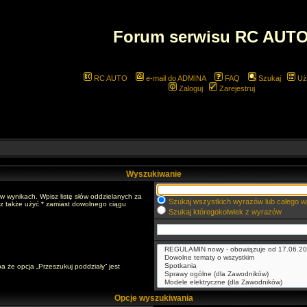
Forum serwisu RC AUT
RC AUTO
e-mail do ADMINA
FAQ
Szukaj
Uż
Zaloguj
Zarejestruj
Wyszukiwanie
w wynikach. Wpisz listę słów oddzielanych za
Szukaj wszystkich wyrazów lub całego w
sz także użyć * zamiast dowolnego ciągu
Szukaj któregokolwiek z wyrazów
a że opcja „Przeszukuj poddziały” jest
Opcje wyszukiwania