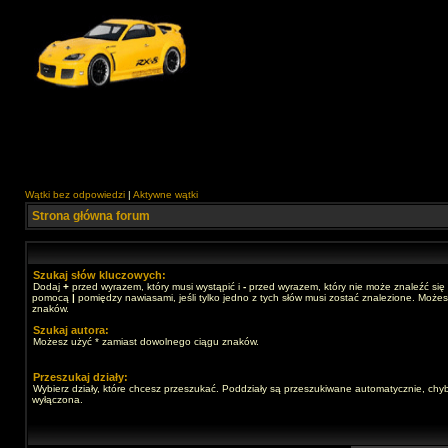
Wątki bez odpowiedzi
|
Aktywne wątki
Strona główna forum
Szukaj słów kluczowych:
Dodaj
+
przed wyrazem, który musi wystąpić i
-
przed wyrazem, który nie może znaleźć się 
pomocą
|
pomiędzy nawiasami, jeśli tylko jedno z tych słów musi zostać znalezione. Może
znaków.
Szukaj autora:
Możesz użyć * zamiast dowolnego ciągu znaków.
Przeszukaj działy:
Wybierz działy, które chcesz przeszukać. Poddziały są przeszukiwane automatycznie, chyb
wyłączona.