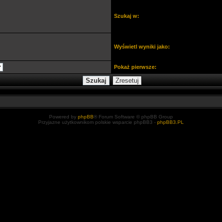
Szukaj w:
Wyświetl wyniki jako:
Pokaż pierwsze:
Powered by
phpBB
® Forum Software © phpBB Group
Przyjazne użytkownikom polskie wsparcie phpBB3 -
phpBB3.PL