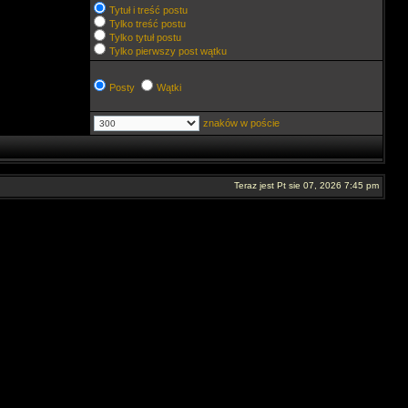
Tytuł i treść postu
Tylko treść postu
Tylko tytuł postu
Tylko pierwszy post wątku
Posty
Wątki
znaków w poście
Teraz jest Pt sie 07, 2026 7:45 pm