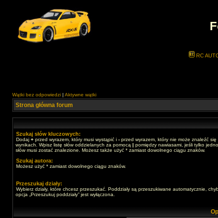
F
RC AUT
Wątki bez odpowiedzi
|
Aktywne wątki
Strona główna forum
Szukaj słów kluczowych:
Dodaj
+
przed wyrazem, który musi wystąpić i
-
przed wyrazem, który nie może znaleźć się
wynikach. Wpisz listę słów oddzielanych za pomocą
|
pomiędzy nawiasami, jeśli tylko jedno
słów musi zostać znalezione. Możesz także użyć * zamiast dowolnego ciągu znaków.
Szukaj autora:
Możesz użyć * zamiast dowolnego ciągu znaków.
Przeszukaj działy:
Wybierz działy, które chcesz przeszukać. Poddziały są przeszukiwane automatycznie, chy
opcja „Przeszukuj poddziały” jest wyłączona.
Op