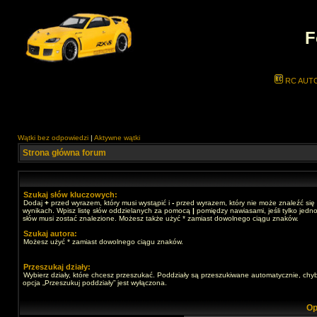
F
RC AUT
Wątki bez odpowiedzi
|
Aktywne wątki
Strona główna forum
Szukaj słów kluczowych:
Dodaj
+
przed wyrazem, który musi wystąpić i
-
przed wyrazem, który nie może znaleźć się
wynikach. Wpisz listę słów oddzielanych za pomocą
|
pomiędzy nawiasami, jeśli tylko jedno
słów musi zostać znalezione. Możesz także użyć * zamiast dowolnego ciągu znaków.
Szukaj autora:
Możesz użyć * zamiast dowolnego ciągu znaków.
Przeszukaj działy:
Wybierz działy, które chcesz przeszukać. Poddziały są przeszukiwane automatycznie, chy
opcja „Przeszukuj poddziały” jest wyłączona.
Op