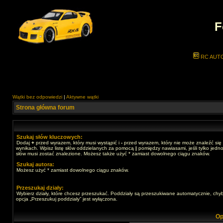
F
RC AUT
Wątki bez odpowiedzi
|
Aktywne wątki
Strona główna forum
Szukaj słów kluczowych:
Dodaj
+
przed wyrazem, który musi wystąpić i
-
przed wyrazem, który nie może znaleźć się
wynikach. Wpisz listę słów oddzielanych za pomocą
|
pomiędzy nawiasami, jeśli tylko jedno
słów musi zostać znalezione. Możesz także użyć * zamiast dowolnego ciągu znaków.
Szukaj autora:
Możesz użyć * zamiast dowolnego ciągu znaków.
Przeszukaj działy:
Wybierz działy, które chcesz przeszukać. Poddziały są przeszukiwane automatycznie, chy
opcja „Przeszukuj poddziały” jest wyłączona.
Op