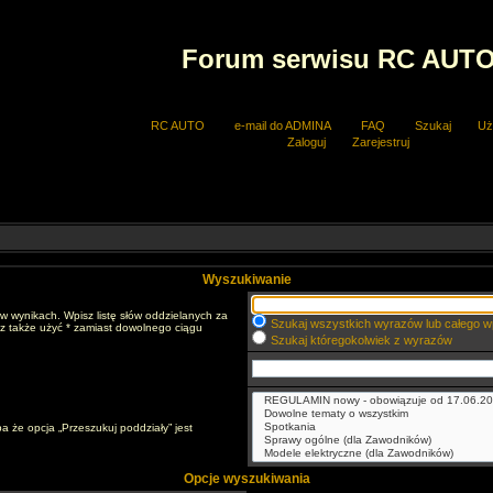
Forum serwisu RC AUT
RC AUTO
e-mail do ADMINA
FAQ
Szukaj
Uż
Zaloguj
Zarejestruj
Wyszukiwanie
w wynikach. Wpisz listę słów oddzielanych za
Szukaj wszystkich wyrazów lub całego w
sz także użyć * zamiast dowolnego ciągu
Szukaj któregokolwiek z wyrazów
a że opcja „Przeszukuj poddziały” jest
Opcje wyszukiwania