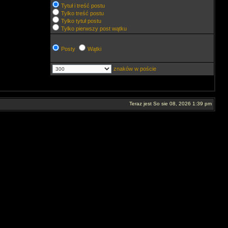
Tytuł i treść postu
Tylko treść postu
Tylko tytuł postu
Tylko pierwszy post wątku
Posty
Wątki
znaków w poście
Teraz jest So sie 08, 2026 1:39 pm