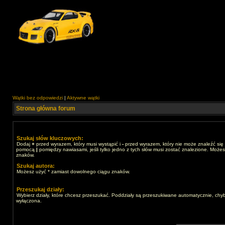
Wątki bez odpowiedzi
|
Aktywne wątki
Strona główna forum
Szukaj słów kluczowych:
Dodaj
+
przed wyrazem, który musi wystąpić i
-
przed wyrazem, który nie może znaleźć się 
pomocą
|
pomiędzy nawiasami, jeśli tylko jedno z tych słów musi zostać znalezione. Może
znaków.
Szukaj autora:
Możesz użyć * zamiast dowolnego ciągu znaków.
Przeszukaj działy:
Wybierz działy, które chcesz przeszukać. Poddziały są przeszukiwane automatycznie, chyb
wyłączona.