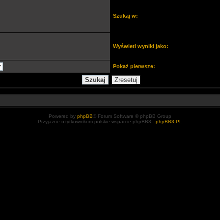
Szukaj w:
Wyświetl wyniki jako:
Pokaż pierwsze:
Powered by
phpBB
® Forum Software © phpBB Group
Przyjazne użytkownikom polskie wsparcie phpBB3 -
phpBB3.PL