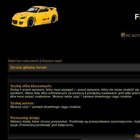
F
RC AUT
Wątki bez odpowiedzi
|
Aktywne wątki
Strona główna forum
Szukaj słów kluczowych:
Dodaj
+
przed wyrazem, który musi wystąpić i
-
przed wyrazem, który nie może znaleźć się
wynikach. Wpisz listę słów oddzielanych za pomocą
|
pomiędzy nawiasami, jeśli tylko jedno
słów musi zostać znalezione. Możesz także użyć * zamiast dowolnego ciągu znaków.
Szukaj autora:
Możesz użyć * zamiast dowolnego ciągu znaków.
Przeszukaj działy:
Wybierz działy, które chcesz przeszukać. Poddziały są przeszukiwane automatycznie, chy
opcja „Przeszukuj poddziały” jest wyłączona.
Op