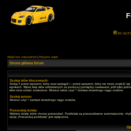
F
RC AUT
Wątki bez odpowiedzi
|
Aktywne wątki
Strona główna forum
Szukaj słów kluczowych:
Dodaj
+
przed wyrazem, który musi wystąpić i
-
przed wyrazem, który nie może znaleźć się
wynikach. Wpisz listę słów oddzielanych za pomocą
|
pomiędzy nawiasami, jeśli tylko jedno
słów musi zostać znalezione. Możesz także użyć * zamiast dowolnego ciągu znaków.
Szukaj autora:
Możesz użyć * zamiast dowolnego ciągu znaków.
Przeszukaj działy:
Wybierz działy, które chcesz przeszukać. Poddziały są przeszukiwane automatycznie, chy
opcja „Przeszukuj poddziały” jest wyłączona.
Op