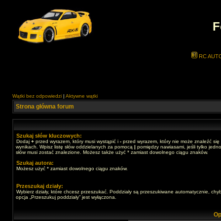
F
RC AUT
Wątki bez odpowiedzi
|
Aktywne wątki
Strona główna forum
Szukaj słów kluczowych:
Dodaj
+
przed wyrazem, który musi wystąpić i
-
przed wyrazem, który nie może znaleźć się
wynikach. Wpisz listę słów oddzielanych za pomocą
|
pomiędzy nawiasami, jeśli tylko jedno
słów musi zostać znalezione. Możesz także użyć * zamiast dowolnego ciągu znaków.
Szukaj autora:
Możesz użyć * zamiast dowolnego ciągu znaków.
Przeszukaj działy:
Wybierz działy, które chcesz przeszukać. Poddziały są przeszukiwane automatycznie, chy
opcja „Przeszukuj poddziały” jest wyłączona.
Op