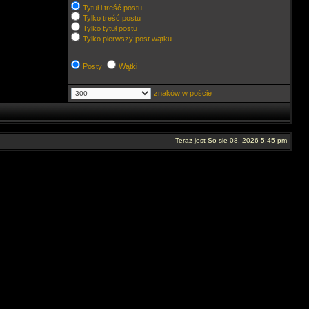
Tytuł i treść postu
Tylko treść postu
Tylko tytuł postu
Tylko pierwszy post wątku
Posty
Wątki
znaków w poście
Teraz jest So sie 08, 2026 5:45 pm