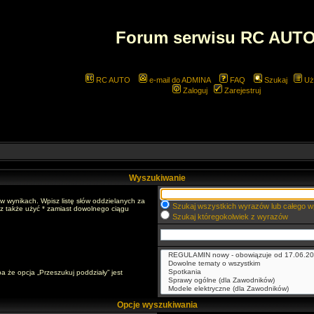
Forum serwisu RC AUT
RC AUTO
e-mail do ADMINA
FAQ
Szukaj
Uż
Zaloguj
Zarejestruj
Wyszukiwanie
w wynikach. Wpisz listę słów oddzielanych za
Szukaj wszystkich wyrazów lub całego w
sz także użyć * zamiast dowolnego ciągu
Szukaj któregokolwiek z wyrazów
a że opcja „Przeszukuj poddziały” jest
Opcje wyszukiwania