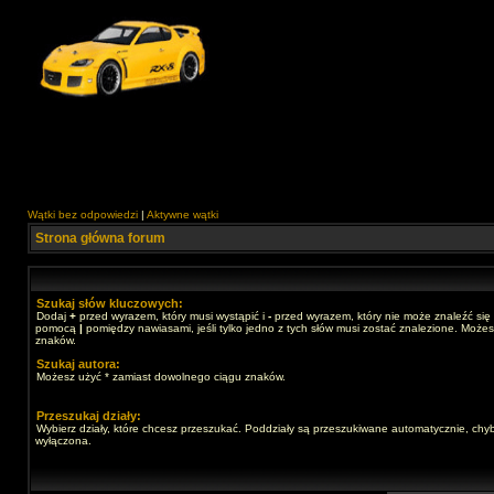
Wątki bez odpowiedzi
|
Aktywne wątki
Strona główna forum
Szukaj słów kluczowych:
Dodaj
+
przed wyrazem, który musi wystąpić i
-
przed wyrazem, który nie może znaleźć się 
pomocą
|
pomiędzy nawiasami, jeśli tylko jedno z tych słów musi zostać znalezione. Może
znaków.
Szukaj autora:
Możesz użyć * zamiast dowolnego ciągu znaków.
Przeszukaj działy:
Wybierz działy, które chcesz przeszukać. Poddziały są przeszukiwane automatycznie, chyb
wyłączona.