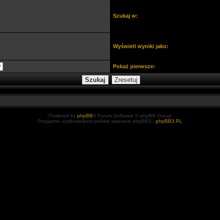
Szukaj w:
Wyświetl wyniki jako:
Pokaż pierwsze:
Powered by
phpBB
® Forum Software © phpBB Group
Przyjazne użytkownikom polskie wsparcie phpBB3 -
phpBB3.PL