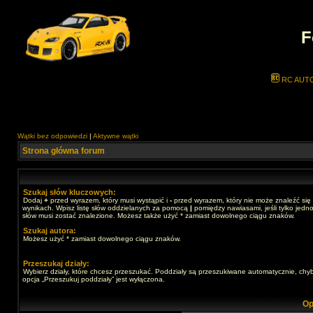
F
RC AUT
Wątki bez odpowiedzi
|
Aktywne wątki
Strona główna forum
Szukaj słów kluczowych:
Dodaj
+
przed wyrazem, który musi wystąpić i
-
przed wyrazem, który nie może znaleźć się
wynikach. Wpisz listę słów oddzielanych za pomocą
|
pomiędzy nawiasami, jeśli tylko jedno
słów musi zostać znalezione. Możesz także użyć * zamiast dowolnego ciągu znaków.
Szukaj autora:
Możesz użyć * zamiast dowolnego ciągu znaków.
Przeszukaj działy:
Wybierz działy, które chcesz przeszukać. Poddziały są przeszukiwane automatycznie, chy
opcja „Przeszukuj poddziały” jest wyłączona.
Op