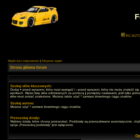
F
RC AUT
Wątki bez odpowiedzi
|
Aktywne wątki
Strona główna forum
Szukaj słów kluczowych:
Dodaj
+
przed wyrazem, który musi wystąpić i
-
przed wyrazem, który nie może znaleźć się
wynikach. Wpisz listę słów oddzielanych za pomocą
|
pomiędzy nawiasami, jeśli tylko jedno
słów musi zostać znalezione. Możesz także użyć * zamiast dowolnego ciągu znaków.
Szukaj autora:
Możesz użyć * zamiast dowolnego ciągu znaków.
Przeszukaj działy:
Wybierz działy, które chcesz przeszukać. Poddziały są przeszukiwane automatycznie, chy
opcja „Przeszukuj poddziały” jest wyłączona.
Op