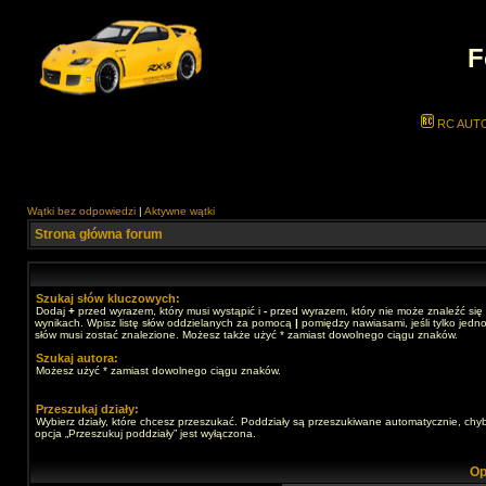
F
RC AUT
Wątki bez odpowiedzi
|
Aktywne wątki
Strona główna forum
Szukaj słów kluczowych:
Dodaj
+
przed wyrazem, który musi wystąpić i
-
przed wyrazem, który nie może znaleźć się
wynikach. Wpisz listę słów oddzielanych za pomocą
|
pomiędzy nawiasami, jeśli tylko jedno
słów musi zostać znalezione. Możesz także użyć * zamiast dowolnego ciągu znaków.
Szukaj autora:
Możesz użyć * zamiast dowolnego ciągu znaków.
Przeszukaj działy:
Wybierz działy, które chcesz przeszukać. Poddziały są przeszukiwane automatycznie, chy
opcja „Przeszukuj poddziały” jest wyłączona.
Op