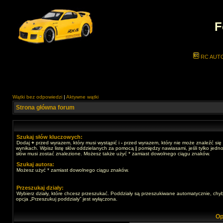
F
RC AUT
Wątki bez odpowiedzi
|
Aktywne wątki
Strona główna forum
Szukaj słów kluczowych:
Dodaj
+
przed wyrazem, który musi wystąpić i
-
przed wyrazem, który nie może znaleźć się
wynikach. Wpisz listę słów oddzielanych za pomocą
|
pomiędzy nawiasami, jeśli tylko jedno
słów musi zostać znalezione. Możesz także użyć * zamiast dowolnego ciągu znaków.
Szukaj autora:
Możesz użyć * zamiast dowolnego ciągu znaków.
Przeszukaj działy:
Wybierz działy, które chcesz przeszukać. Poddziały są przeszukiwane automatycznie, chy
opcja „Przeszukuj poddziały” jest wyłączona.
Op