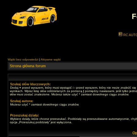
F
RC AUT
Wątki bez odpowiedzi
|
Aktywne wątki
Strona główna forum
Szukaj słów kluczowych:
Dodaj
+
przed wyrazem, który musi wystąpić i
-
przed wyrazem, który nie może znaleźć się
wynikach. Wpisz listę słów oddzielanych za pomocą
|
pomiędzy nawiasami, jeśli tylko jedno
słów musi zostać znalezione. Możesz także użyć * zamiast dowolnego ciągu znaków.
Szukaj autora:
Możesz użyć * zamiast dowolnego ciągu znaków.
Przeszukaj działy:
Wybierz działy, które chcesz przeszukać. Poddziały są przeszukiwane automatycznie, chy
opcja „Przeszukuj poddziały” jest wyłączona.
Op