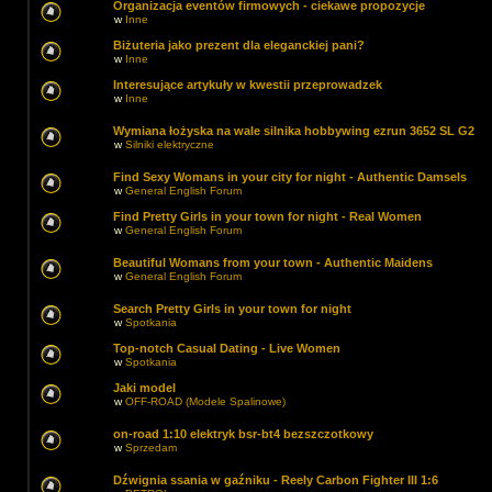
Organizacja eventów firmowych - ciekawe propozycje
w
Inne
Biżuteria jako prezent dla eleganckiej pani?
w
Inne
Interesujące artykuły w kwestii przeprowadzek
w
Inne
Wymiana łożyska na wale silnika hobbywing ezrun 3652 SL G2
w
Silniki elektryczne
Find Sexy Womans in your city for night - Authentic Damsels
w
General English Forum
Find Pretty Girls in your town for night - Real Women
w
General English Forum
Beautiful Womans from your town - Authentic Maidens
w
General English Forum
Search Pretty Girls in your town for night
w
Spotkania
Top-notch Сasual Dating - Live Women
w
Spotkania
Jaki model
w
OFF-ROAD (Modele Spalinowe)
on-road 1:10 elektryk bsr-bt4 bezszczotkowy
w
Sprzedam
Dźwignia ssania w gaźniku - Reely Carbon Fighter III 1:6