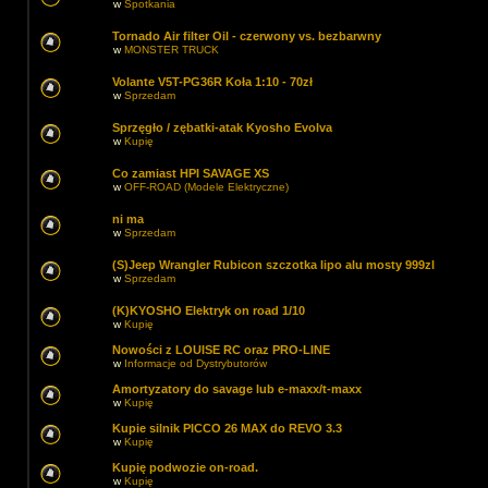
w
Spotkania
Tornado Air filter Oil - czerwony vs. bezbarwny
w
MONSTER TRUCK
Volante V5T-PG36R Koła 1:10 - 70zł
w
Sprzedam
Sprzęgło / zębatki-atak Kyosho Evolva
w
Kupię
Co zamiast HPI SAVAGE XS
w
OFF-ROAD (Modele Elektryczne)
ni ma
w
Sprzedam
(S)Jeep Wrangler Rubicon szczotka lipo alu mosty 999zl
w
Sprzedam
(K)KYOSHO Elektryk on road 1/10
w
Kupię
Nowości z LOUISE RC oraz PRO-LINE
w
Informacje od Dystrybutorów
Amortyzatory do savage lub e-maxx/t-maxx
w
Kupię
Kupie silnik PICCO 26 MAX do REVO 3.3
w
Kupię
Kupię podwozie on-road.
w
Kupię