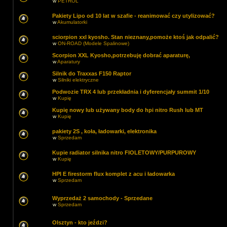
w
PETROL
Pakiety Lipo od 10 lat w szafie - reanimować czy utylizować?
w
Akumulatorki
sciorpion xxl kyosho. Stan nieznany,pomoże ktoś jak odpalić?
w
ON-ROAD (Modele Spalinowe)
Scorpion XXL Kyosho,potrzebuję dobrać aparaturę,
w
Aparatury
Silnik do Traxxas F150 Raptor
w
Silniki elektryczne
Podwozie TRX 4 lub przekładnia i dyferencjały summit 1/10
w
Kupię
Kupię nowy lub używany body do hpi nitro Rush lub MT
w
Kupię
pakiety 2S , koła, ładowarki, elektronika
w
Sprzedam
Kupie radiator silnika nitro FIOLETOWY/PURPUROWY
w
Kupię
HPI E firestorm flux komplet z acu i ładowarka
w
Sprzedam
Wyprzedaż 2 samochody - Sprzedane
w
Sprzedam
Olsztyn - kto jeździ?