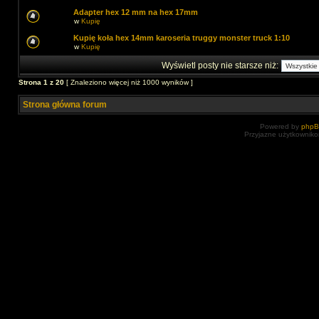
Adapter hex 12 mm na hex 17mm
w
Kupię
Kupię koła hex 14mm karoseria truggy monster truck 1:10
w
Kupię
Wyświetl posty nie starsze niż:
Strona
1
z
20
[ Znaleziono więcej niż 1000 wyników ]
Strona główna forum
Powered by
php
Przyjazne użytkowniko