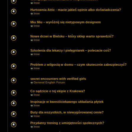
w
Inne
Hurtownia Attic - macie jakieś opinie albo doświadczenia?
w
Inne
Miu Miu – wyróżnij się nietypowym designem
w
Inne
Nowe drzwi w Bielsku – który sklep warto sprawdzić?
w
Inne
Szkolenia dla lekarzy i pielęgniarek – polecacie coś?
w
Inne
Problem z wilgocią w domu – czym skutecznie zabezpieczyć?
w
Inne
secret encounters with verified girls
w
General English Forum
Co sądzicie o tej ekipie z Krakowa?
w
Inne
Inspiracje w kwestiiciekawego układania płytek
w
Inne
Buty dla wszystkich, w niewygórowanej cenie?
w
Inne
Przydatny trening z umiejętności społecznych?
w
Inne