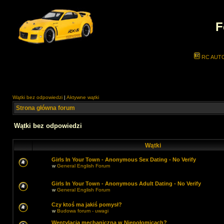
F
RC AUT
Wątki bez odpowiedzi
|
Aktywne wątki
Strona główna forum
Wątki bez odpowiedzi
Wątki
Girls In Your Town - Anonymous Sex Dating - No Verify
w
General English Forum
Girls In Your Town - Anonymous Adult Dating - No Verify
w
General English Forum
Czy ktoś ma jakiś pomysł?
w
Budowa forum - uwagi
Wentylacja mechaniczna w Niepołomicach?