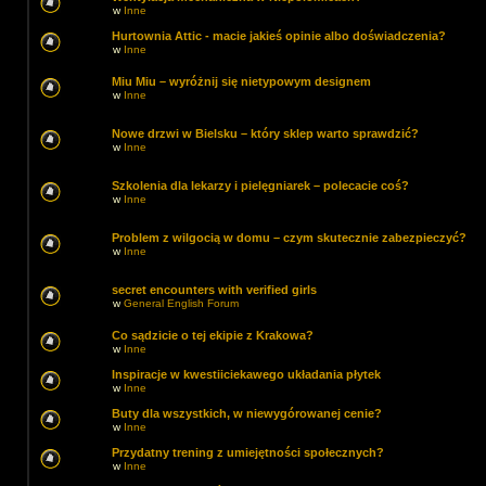
w
Inne
Hurtownia Attic - macie jakieś opinie albo doświadczenia?
w
Inne
Miu Miu – wyróżnij się nietypowym designem
w
Inne
Nowe drzwi w Bielsku – który sklep warto sprawdzić?
w
Inne
Szkolenia dla lekarzy i pielęgniarek – polecacie coś?
w
Inne
Problem z wilgocią w domu – czym skutecznie zabezpieczyć?
w
Inne
secret encounters with verified girls
w
General English Forum
Co sądzicie o tej ekipie z Krakowa?
w
Inne
Inspiracje w kwestiiciekawego układania płytek
w
Inne
Buty dla wszystkich, w niewygórowanej cenie?
w
Inne
Przydatny trening z umiejętności społecznych?
w
Inne