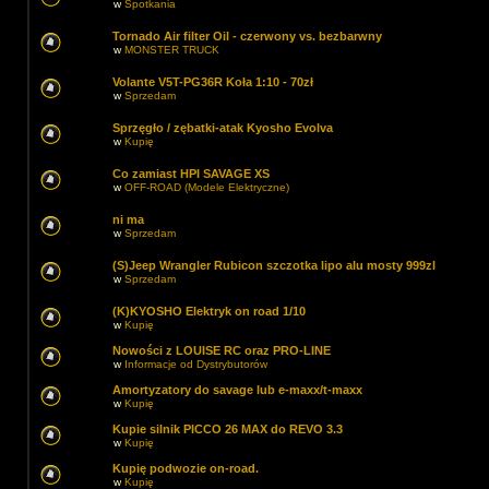
w
Spotkania
Tornado Air filter Oil - czerwony vs. bezbarwny
w
MONSTER TRUCK
Volante V5T-PG36R Koła 1:10 - 70zł
w
Sprzedam
Sprzęgło / zębatki-atak Kyosho Evolva
w
Kupię
Co zamiast HPI SAVAGE XS
w
OFF-ROAD (Modele Elektryczne)
ni ma
w
Sprzedam
(S)Jeep Wrangler Rubicon szczotka lipo alu mosty 999zl
w
Sprzedam
(K)KYOSHO Elektryk on road 1/10
w
Kupię
Nowości z LOUISE RC oraz PRO-LINE
w
Informacje od Dystrybutorów
Amortyzatory do savage lub e-maxx/t-maxx
w
Kupię
Kupie silnik PICCO 26 MAX do REVO 3.3
w
Kupię
Kupię podwozie on-road.
w
Kupię