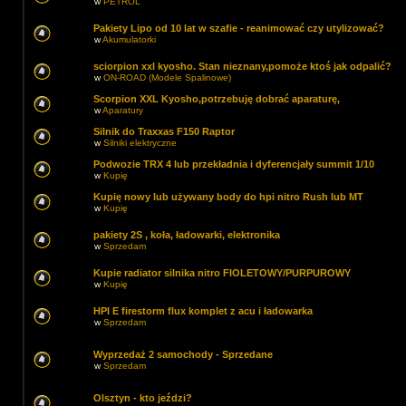
w
PETROL
Pakiety Lipo od 10 lat w szafie - reanimować czy utylizować?
w
Akumulatorki
sciorpion xxl kyosho. Stan nieznany,pomoże ktoś jak odpalić?
w
ON-ROAD (Modele Spalinowe)
Scorpion XXL Kyosho,potrzebuję dobrać aparaturę,
w
Aparatury
Silnik do Traxxas F150 Raptor
w
Silniki elektryczne
Podwozie TRX 4 lub przekładnia i dyferencjały summit 1/10
w
Kupię
Kupię nowy lub używany body do hpi nitro Rush lub MT
w
Kupię
pakiety 2S , koła, ładowarki, elektronika
w
Sprzedam
Kupie radiator silnika nitro FIOLETOWY/PURPUROWY
w
Kupię
HPI E firestorm flux komplet z acu i ładowarka
w
Sprzedam
Wyprzedaż 2 samochody - Sprzedane
w
Sprzedam
Olsztyn - kto jeździ?