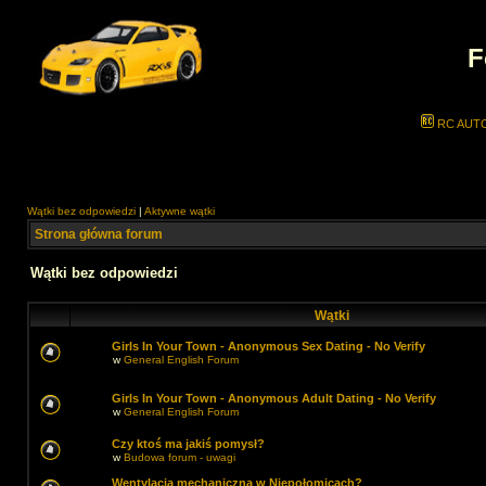
F
RC AUT
Wątki bez odpowiedzi
|
Aktywne wątki
Strona główna forum
Wątki bez odpowiedzi
Wątki
Girls In Your Town - Anonymous Sex Dating - No Verify
w
General English Forum
Girls In Your Town - Anonymous Adult Dating - No Verify
w
General English Forum
Czy ktoś ma jakiś pomysł?
w
Budowa forum - uwagi
Wentylacja mechaniczna w Niepołomicach?