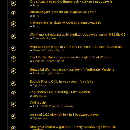
Organizacja eventów firmowych - ciekawe propozycje
w
Inne
Biżuteria jako prezent dla eleganckiej pani?
w
Inne
Interesujące artykuły w kwestii przeprowadzek
w
Inne
Wymiana łożyska na wale silnika hobbywing ezrun 3652 SL G2
w
Silniki elektryczne
Find Sexy Womans in your city for night - Authentic Damsels
w
General English Forum
Find Pretty Girls in your town for night - Real Women
w
General English Forum
Beautiful Womans from your town - Authentic Maidens
w
General English Forum
Search Pretty Girls in your town for night
w
Spotkania
Top-notch Сasual Dating - Live Women
w
Spotkania
Jaki model
w
OFF-ROAD (Modele Spalinowe)
on-road 1:10 elektryk bsr-bt4 bezszczotkowy
w
Sprzedam
Dźwignia ssania w gaźniku - Reely Carbon Fighter III 1:6