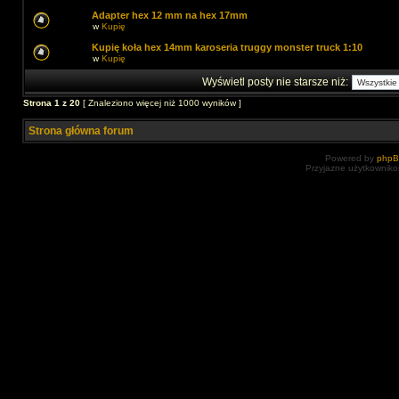
Adapter hex 12 mm na hex 17mm
w
Kupię
Kupię koła hex 14mm karoseria truggy monster truck 1:10
w
Kupię
Wyświetl posty nie starsze niż:
Strona
1
z
20
[ Znaleziono więcej niż 1000 wyników ]
Strona główna forum
Powered by
php
Przyjazne użytkowniko