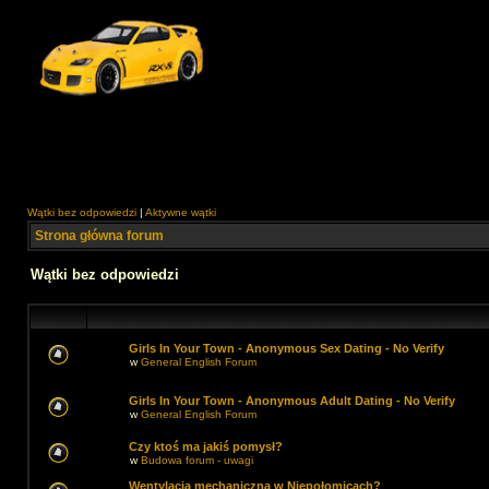
Wątki bez odpowiedzi
|
Aktywne wątki
Strona główna forum
Wątki bez odpowiedzi
Girls In Your Town - Anonymous Sex Dating - No Verify
w
General English Forum
Girls In Your Town - Anonymous Adult Dating - No Verify
w
General English Forum
Czy ktoś ma jakiś pomysł?
w
Budowa forum - uwagi
Wentylacja mechaniczna w Niepołomicach?