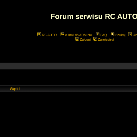
Forum serwisu RC AUT
RC AUTO
e-mail do ADMINA
FAQ
Szukaj
Uż
Zaloguj
Zarejestruj
Wątki