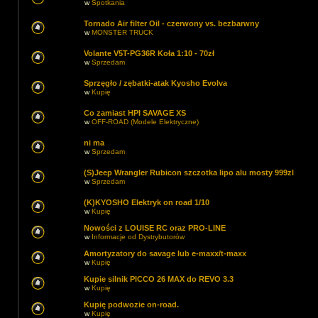
w
Spotkania
Tornado Air filter Oil - czerwony vs. bezbarwny
w
MONSTER TRUCK
Volante V5T-PG36R Koła 1:10 - 70zł
w
Sprzedam
Sprzęgło / zębatki-atak Kyosho Evolva
w
Kupię
Co zamiast HPI SAVAGE XS
w
OFF-ROAD (Modele Elektryczne)
ni ma
w
Sprzedam
(S)Jeep Wrangler Rubicon szczotka lipo alu mosty 999zl
w
Sprzedam
(K)KYOSHO Elektryk on road 1/10
w
Kupię
Nowości z LOUISE RC oraz PRO-LINE
w
Informacje od Dystrybutorów
Amortyzatory do savage lub e-maxx/t-maxx
w
Kupię
Kupie silnik PICCO 26 MAX do REVO 3.3
w
Kupię
Kupię podwozie on-road.
w
Kupię