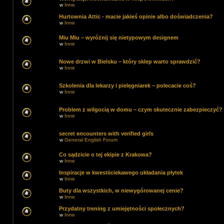
w
Inne
Hurtownia Attic - macie jakieś opinie albo doświadczenia?
w
Inne
Miu Miu – wyróżnij się nietypowym designem
w
Inne
Nowe drzwi w Bielsku – który sklep warto sprawdzić?
w
Inne
Szkolenia dla lekarzy i pielęgniarek – polecacie coś?
w
Inne
Problem z wilgocią w domu – czym skutecznie zabezpieczyć?
w
Inne
secret encounters with verified girls
w
General English Forum
Co sądzicie o tej ekipie z Krakowa?
w
Inne
Inspiracje w kwestiiciekawego układania płytek
w
Inne
Buty dla wszystkich, w niewygórowanej cenie?
w
Inne
Przydatny trening z umiejętności społecznych?
w
Inne