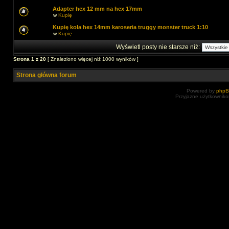
Adapter hex 12 mm na hex 17mm
w
Kupię
Kupię koła hex 14mm karoseria truggy monster truck 1:10
w
Kupię
Wyświetl posty nie starsze niż:
Strona
1
z
20
[ Znaleziono więcej niż 1000 wyników ]
Strona główna forum
Powered by
php
Przyjazne użytkowniko