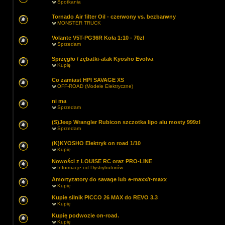
w
Spotkania
Tornado Air filter Oil - czerwony vs. bezbarwny
w
MONSTER TRUCK
Volante V5T-PG36R Koła 1:10 - 70zł
w
Sprzedam
Sprzęgło / zębatki-atak Kyosho Evolva
w
Kupię
Co zamiast HPI SAVAGE XS
w
OFF-ROAD (Modele Elektryczne)
ni ma
w
Sprzedam
(S)Jeep Wrangler Rubicon szczotka lipo alu mosty 999zl
w
Sprzedam
(K)KYOSHO Elektryk on road 1/10
w
Kupię
Nowości z LOUISE RC oraz PRO-LINE
w
Informacje od Dystrybutorów
Amortyzatory do savage lub e-maxx/t-maxx
w
Kupię
Kupie silnik PICCO 26 MAX do REVO 3.3
w
Kupię
Kupię podwozie on-road.
w
Kupię