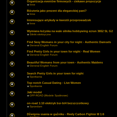
Organizacja eventów firmowych - ciekawe propozycje
w
Inne
Biżuteria jako prezent dla eleganckiej pani?
w
Inne
Interesujące artykuły w kwestii przeprowadzek
w
Inne
Wymiana łożyska na wale silnika hobbywing ezrun 3652 SL G2
w
Silniki elektryczne
Find Sexy Womans in your city for night - Authentic Damsels
w
General English Forum
Find Pretty Girls in your town for night - Real Women
w
General English Forum
Beautiful Womans from your town - Authentic Maidens
w
General English Forum
Search Pretty Girls in your town for night
w
Spotkania
Top-notch Сasual Dating - Live Women
w
Spotkania
Jaki model
w
OFF-ROAD (Modele Spalinowe)
on-road 1:10 elektryk bsr-bt4 bezszczotkowy
w
Sprzedam
Dźwignia ssania w gaźniku - Reely Carbon Fighter III 1:6