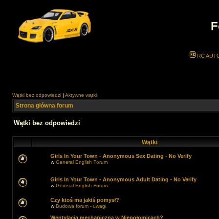
F
RC AUT
Wątki bez odpowiedzi
|
Aktywne wątki
Strona główna forum
Wątki bez odpowiedzi
Wątki
Girls In Your Town - Anonymous Sex Dating - No Verify
w
General English Forum
Girls In Your Town - Anonymous Adult Dating - No Verify
w
General English Forum
Czy ktoś ma jakiś pomysł?
w
Budowa forum - uwagi
Wentylacja mechaniczna w Niepołomicach?