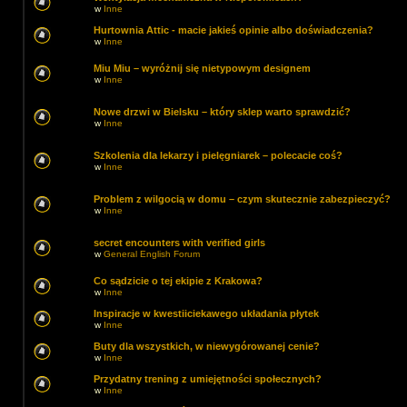
w
Inne
Hurtownia Attic - macie jakieś opinie albo doświadczenia?
w
Inne
Miu Miu – wyróżnij się nietypowym designem
w
Inne
Nowe drzwi w Bielsku – który sklep warto sprawdzić?
w
Inne
Szkolenia dla lekarzy i pielęgniarek – polecacie coś?
w
Inne
Problem z wilgocią w domu – czym skutecznie zabezpieczyć?
w
Inne
secret encounters with verified girls
w
General English Forum
Co sądzicie o tej ekipie z Krakowa?
w
Inne
Inspiracje w kwestiiciekawego układania płytek
w
Inne
Buty dla wszystkich, w niewygórowanej cenie?
w
Inne
Przydatny trening z umiejętności społecznych?
w
Inne