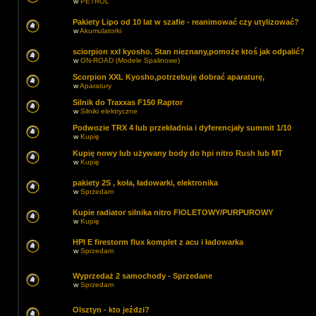
w
PETROL
Pakiety Lipo od 10 lat w szafie - reanimować czy utylizować?
w
Akumulatorki
sciorpion xxl kyosho. Stan nieznany,pomoże ktoś jak odpalić?
w
ON-ROAD (Modele Spalinowe)
Scorpion XXL Kyosho,potrzebuję dobrać aparaturę,
w
Aparatury
Silnik do Traxxas F150 Raptor
w
Silniki elektryczne
Podwozie TRX 4 lub przekładnia i dyferencjały summit 1/10
w
Kupię
Kupię nowy lub używany body do hpi nitro Rush lub MT
w
Kupię
pakiety 2S , koła, ładowarki, elektronika
w
Sprzedam
Kupie radiator silnika nitro FIOLETOWY/PURPUROWY
w
Kupię
HPI E firestorm flux komplet z acu i ładowarka
w
Sprzedam
Wyprzedaż 2 samochody - Sprzedane
w
Sprzedam
Olsztyn - kto jeździ?