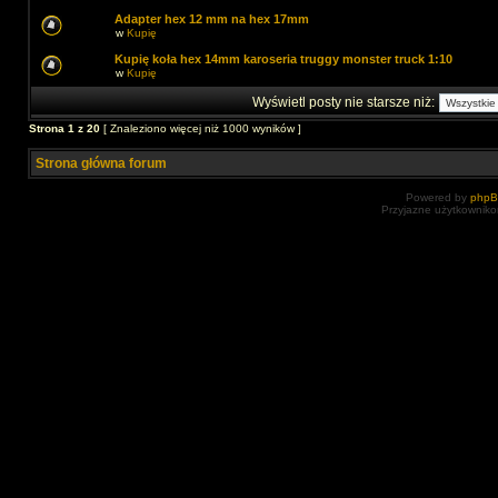
Adapter hex 12 mm na hex 17mm
w
Kupię
Kupię koła hex 14mm karoseria truggy monster truck 1:10
w
Kupię
Wyświetl posty nie starsze niż:
Strona
1
z
20
[ Znaleziono więcej niż 1000 wyników ]
Strona główna forum
Powered by
php
Przyjazne użytkowniko