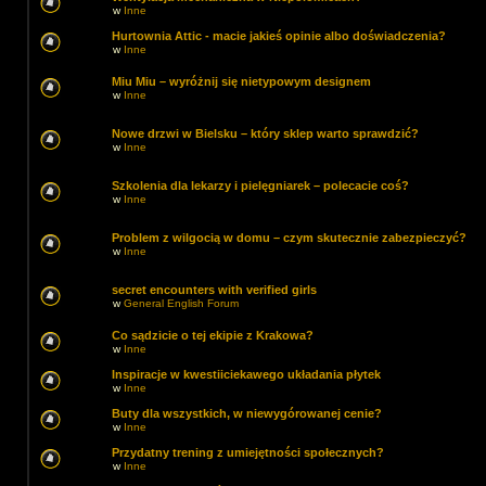
w
Inne
Hurtownia Attic - macie jakieś opinie albo doświadczenia?
w
Inne
Miu Miu – wyróżnij się nietypowym designem
w
Inne
Nowe drzwi w Bielsku – który sklep warto sprawdzić?
w
Inne
Szkolenia dla lekarzy i pielęgniarek – polecacie coś?
w
Inne
Problem z wilgocią w domu – czym skutecznie zabezpieczyć?
w
Inne
secret encounters with verified girls
w
General English Forum
Co sądzicie o tej ekipie z Krakowa?
w
Inne
Inspiracje w kwestiiciekawego układania płytek
w
Inne
Buty dla wszystkich, w niewygórowanej cenie?
w
Inne
Przydatny trening z umiejętności społecznych?
w
Inne