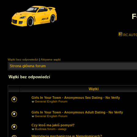
F
RC AUT
Wątki bez odpowiedzi
|
Aktywne wątki
Strona główna forum
Wątki bez odpowiedzi
Wątki
Girls In Your Town - Anonymous Sex Dating - No Verify
w
General English Forum
Girls In Your Town - Anonymous Adult Dating - No Verify
w
General English Forum
Czy ktoś ma jakiś pomysł?
w
Budowa forum - uwagi
Wentylacja mechaniczna w Niepołomicach?