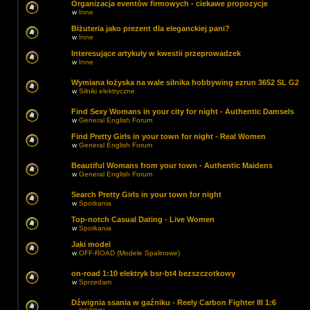
Organizacja eventów firmowych - ciekawe propozycje
w
Inne
Biżuteria jako prezent dla eleganckiej pani?
w
Inne
Interesujące artykuły w kwestii przeprowadzek
w
Inne
Wymiana łożyska na wale silnika hobbywing ezrun 3652 SL G2
w
Silniki elektryczne
Find Sexy Womans in your city for night - Authentic Damsels
w
General English Forum
Find Pretty Girls in your town for night - Real Women
w
General English Forum
Beautiful Womans from your town - Authentic Maidens
w
General English Forum
Search Pretty Girls in your town for night
w
Spotkania
Top-notch Сasual Dating - Live Women
w
Spotkania
Jaki model
w
OFF-ROAD (Modele Spalinowe)
on-road 1:10 elektryk bsr-bt4 bezszczotkowy
w
Sprzedam
Dźwignia ssania w gaźniku - Reely Carbon Fighter III 1:6