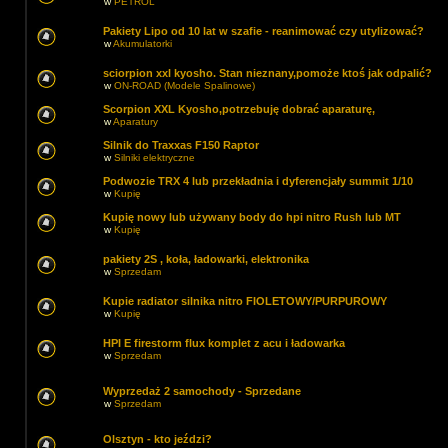
w
PETROL
Pakiety Lipo od 10 lat w szafie - reanimować czy utylizować?
w
Akumulatorki
sciorpion xxl kyosho. Stan nieznany,pomoże ktoś jak odpalić?
w
ON-ROAD (Modele Spalinowe)
Scorpion XXL Kyosho,potrzebuję dobrać aparaturę,
w
Aparatury
Silnik do Traxxas F150 Raptor
w
Silniki elektryczne
Podwozie TRX 4 lub przekładnia i dyferencjały summit 1/10
w
Kupię
Kupię nowy lub używany body do hpi nitro Rush lub MT
w
Kupię
pakiety 2S , koła, ładowarki, elektronika
w
Sprzedam
Kupie radiator silnika nitro FIOLETOWY/PURPUROWY
w
Kupię
HPI E firestorm flux komplet z acu i ładowarka
w
Sprzedam
Wyprzedaż 2 samochody - Sprzedane
w
Sprzedam
Olsztyn - kto jeździ?