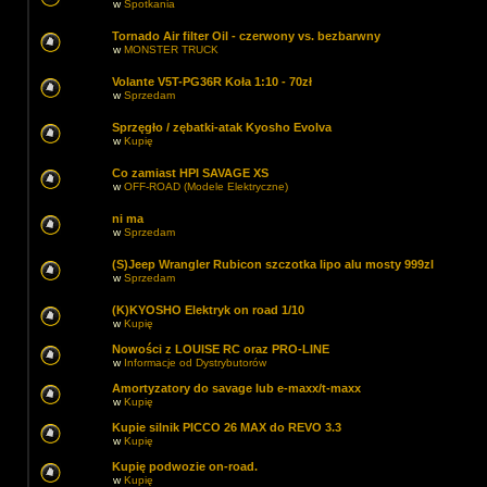
w
Spotkania
Tornado Air filter Oil - czerwony vs. bezbarwny
w
MONSTER TRUCK
Volante V5T-PG36R Koła 1:10 - 70zł
w
Sprzedam
Sprzęgło / zębatki-atak Kyosho Evolva
w
Kupię
Co zamiast HPI SAVAGE XS
w
OFF-ROAD (Modele Elektryczne)
ni ma
w
Sprzedam
(S)Jeep Wrangler Rubicon szczotka lipo alu mosty 999zl
w
Sprzedam
(K)KYOSHO Elektryk on road 1/10
w
Kupię
Nowości z LOUISE RC oraz PRO-LINE
w
Informacje od Dystrybutorów
Amortyzatory do savage lub e-maxx/t-maxx
w
Kupię
Kupie silnik PICCO 26 MAX do REVO 3.3
w
Kupię
Kupię podwozie on-road.
w
Kupię