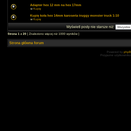
Adapter hex 12 mm na hex 17mm
w
Kupię
Kupię koła hex 14mm karoseria truggy monster truck 1:10
w
Kupię
Wyświetl posty nie starsze niż:
Strona
1
z
20
[ Znaleziono więcej niż 1000 wyników ]
Strona główna forum
Powered by
php
Przyjazne użytkowniko