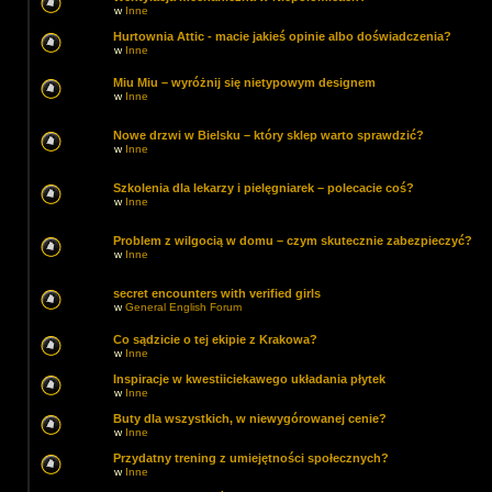
w
Inne
Hurtownia Attic - macie jakieś opinie albo doświadczenia?
w
Inne
Miu Miu – wyróżnij się nietypowym designem
w
Inne
Nowe drzwi w Bielsku – który sklep warto sprawdzić?
w
Inne
Szkolenia dla lekarzy i pielęgniarek – polecacie coś?
w
Inne
Problem z wilgocią w domu – czym skutecznie zabezpieczyć?
w
Inne
secret encounters with verified girls
w
General English Forum
Co sądzicie o tej ekipie z Krakowa?
w
Inne
Inspiracje w kwestiiciekawego układania płytek
w
Inne
Buty dla wszystkich, w niewygórowanej cenie?
w
Inne
Przydatny trening z umiejętności społecznych?
w
Inne