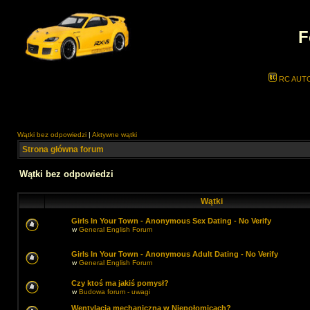
F
RC AUT
Wątki bez odpowiedzi
|
Aktywne wątki
Strona główna forum
Wątki bez odpowiedzi
Wątki
Girls In Your Town - Anonymous Sex Dating - No Verify
w
General English Forum
Girls In Your Town - Anonymous Adult Dating - No Verify
w
General English Forum
Czy ktoś ma jakiś pomysł?
w
Budowa forum - uwagi
Wentylacja mechaniczna w Niepołomicach?