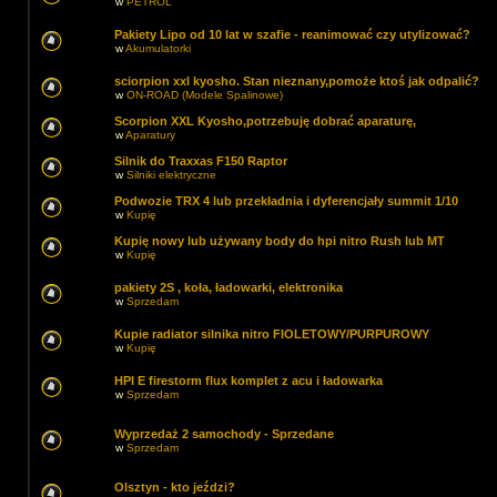
w
PETROL
Pakiety Lipo od 10 lat w szafie - reanimować czy utylizować?
w
Akumulatorki
sciorpion xxl kyosho. Stan nieznany,pomoże ktoś jak odpalić?
w
ON-ROAD (Modele Spalinowe)
Scorpion XXL Kyosho,potrzebuję dobrać aparaturę,
w
Aparatury
Silnik do Traxxas F150 Raptor
w
Silniki elektryczne
Podwozie TRX 4 lub przekładnia i dyferencjały summit 1/10
w
Kupię
Kupię nowy lub używany body do hpi nitro Rush lub MT
w
Kupię
pakiety 2S , koła, ładowarki, elektronika
w
Sprzedam
Kupie radiator silnika nitro FIOLETOWY/PURPUROWY
w
Kupię
HPI E firestorm flux komplet z acu i ładowarka
w
Sprzedam
Wyprzedaż 2 samochody - Sprzedane
w
Sprzedam
Olsztyn - kto jeździ?