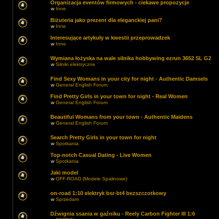
Organizacja eventów firmowych - ciekawe propozycje
w
Inne
Biżuteria jako prezent dla eleganckiej pani?
w
Inne
Interesujące artykuły w kwestii przeprowadzek
w
Inne
Wymiana łożyska na wale silnika hobbywing ezrun 3652 SL G2
w
Silniki elektryczne
Find Sexy Womans in your city for night - Authentic Damsels
w
General English Forum
Find Pretty Girls in your town for night - Real Women
w
General English Forum
Beautiful Womans from your town - Authentic Maidens
w
General English Forum
Search Pretty Girls in your town for night
w
Spotkania
Top-notch Сasual Dating - Live Women
w
Spotkania
Jaki model
w
OFF-ROAD (Modele Spalinowe)
on-road 1:10 elektryk bsr-bt4 bezszczotkowy
w
Sprzedam
Dźwignia ssania w gaźniku - Reely Carbon Fighter III 1:6