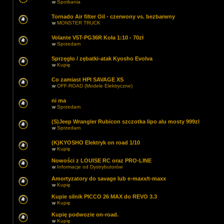
w
Spotkania
Tornado Air filter Oil - czerwony vs. bezbarwny
w
MONSTER TRUCK
Volante V5T-PG36R Koła 1:10 - 70zł
w
Sprzedam
Sprzęgło / zębatki-atak Kyosho Evolva
w
Kupię
Co zamiast HPI SAVAGE XS
w
OFF-ROAD (Modele Elektryczne)
ni ma
w
Sprzedam
(S)Jeep Wrangler Rubicon szczotka lipo alu mosty 999zl
w
Sprzedam
(K)KYOSHO Elektryk on road 1/10
w
Kupię
Nowości z LOUISE RC oraz PRO-LINE
w
Informacje od Dystrybutorów
Amortyzatory do savage lub e-maxx/t-maxx
w
Kupię
Kupie silnik PICCO 26 MAX do REVO 3.3
w
Kupię
Kupię podwozie on-road.
w
Kupię