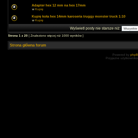
Adapter hex 12 mm na hex 17mm
w
Kupię
Kupię koła hex 14mm karoseria truggy monster truck 1:10
w
Kupię
Wyświetl posty nie starsze niż:
Strona
1
z
20
[ Znaleziono więcej niż 1000 wyników ]
Strona główna forum
Powered by
php
Przyjazne użytkowniko