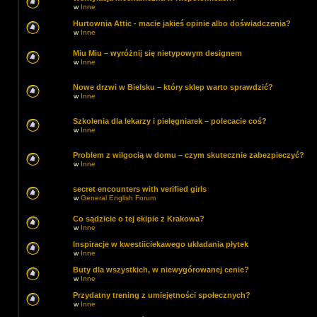
w
Inne
Hurtownia Attic - macie jakieś opinie albo doświadczenia?
w
Inne
Miu Miu – wyróżnij się nietypowym designem
w
Inne
Nowe drzwi w Bielsku – który sklep warto sprawdzić?
w
Inne
Szkolenia dla lekarzy i pielęgniarek – polecacie coś?
w
Inne
Problem z wilgocią w domu – czym skutecznie zabezpieczyć?
w
Inne
secret encounters with verified girls
w
General English Forum
Co sądzicie o tej ekipie z Krakowa?
w
Inne
Inspiracje w kwestiiciekawego układania płytek
w
Inne
Buty dla wszystkich, w niewygórowanej cenie?
w
Inne
Przydatny trening z umiejętności społecznych?
w
Inne