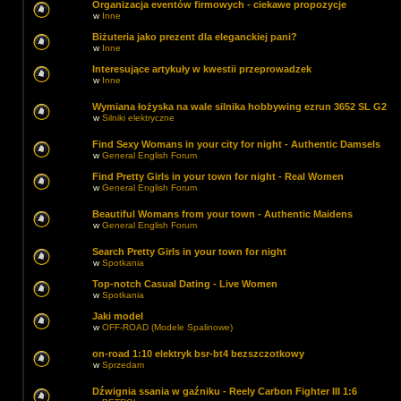
Organizacja eventów firmowych - ciekawe propozycje
w
Inne
Biżuteria jako prezent dla eleganckiej pani?
w
Inne
Interesujące artykuły w kwestii przeprowadzek
w
Inne
Wymiana łożyska na wale silnika hobbywing ezrun 3652 SL G2
w
Silniki elektryczne
Find Sexy Womans in your city for night - Authentic Damsels
w
General English Forum
Find Pretty Girls in your town for night - Real Women
w
General English Forum
Beautiful Womans from your town - Authentic Maidens
w
General English Forum
Search Pretty Girls in your town for night
w
Spotkania
Top-notch Сasual Dating - Live Women
w
Spotkania
Jaki model
w
OFF-ROAD (Modele Spalinowe)
on-road 1:10 elektryk bsr-bt4 bezszczotkowy
w
Sprzedam
Dźwignia ssania w gaźniku - Reely Carbon Fighter III 1:6