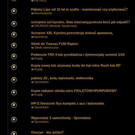
w
PETROL
Pakiety Lipo od 10 lat w szafie - reanimować czy utylizować?
w
Akumulatorki
sciorpion xxl kyosho. Stan nieznany,pomoże ktoś jak odpalić?
w
ON-ROAD (Modele Spalinowe)
Scorpion XXL Kyosho,potrzebuję dobrać aparaturę,
w
Aparatury
Silnik do Traxxas F150 Raptor
w
Silniki elektryczne
Podwozie TRX 4 lub przekładnia i dyferencjały summit 1/10
w
Kupię
Kupię nowy lub używany body do hpi nitro Rush lub MT
w
Kupię
pakiety 2S , koła, ładowarki, elektronika
w
Sprzedam
Kupie radiator silnika nitro FIOLETOWY/PURPUROWY
w
Kupię
HPI E firestorm flux komplet z acu i ładowarka
w
Sprzedam
Wyprzedaż 2 samochody - Sprzedane
w
Sprzedam
Olsztyn - kto jeździ?