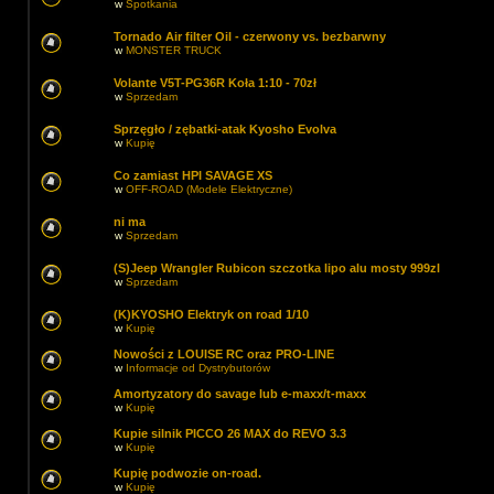
w
Spotkania
Tornado Air filter Oil - czerwony vs. bezbarwny
w
MONSTER TRUCK
Volante V5T-PG36R Koła 1:10 - 70zł
w
Sprzedam
Sprzęgło / zębatki-atak Kyosho Evolva
w
Kupię
Co zamiast HPI SAVAGE XS
w
OFF-ROAD (Modele Elektryczne)
ni ma
w
Sprzedam
(S)Jeep Wrangler Rubicon szczotka lipo alu mosty 999zl
w
Sprzedam
(K)KYOSHO Elektryk on road 1/10
w
Kupię
Nowości z LOUISE RC oraz PRO-LINE
w
Informacje od Dystrybutorów
Amortyzatory do savage lub e-maxx/t-maxx
w
Kupię
Kupie silnik PICCO 26 MAX do REVO 3.3
w
Kupię
Kupię podwozie on-road.
w
Kupię