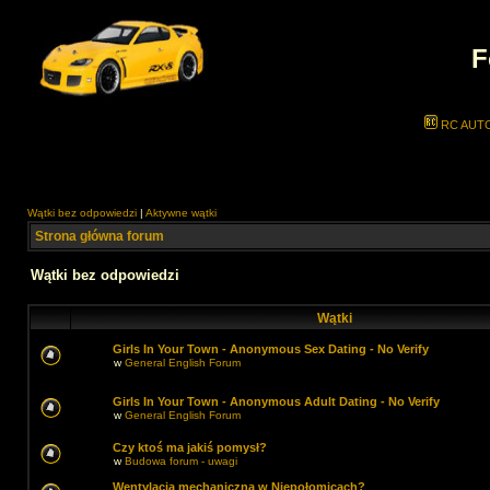
F
RC AUT
Wątki bez odpowiedzi
|
Aktywne wątki
Strona główna forum
Wątki bez odpowiedzi
Wątki
Girls In Your Town - Anonymous Sex Dating - No Verify
w
General English Forum
Girls In Your Town - Anonymous Adult Dating - No Verify
w
General English Forum
Czy ktoś ma jakiś pomysł?
w
Budowa forum - uwagi
Wentylacja mechaniczna w Niepołomicach?