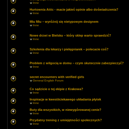
w
Inne
Hurtownia Attic - macie jakieś opinie albo doświadczenia?
w
Inne
Miu Miu – wyróżnij się nietypowym designem
w
Inne
Nowe drzwi w Bielsku – który sklep warto sprawdzić?
w
Inne
Szkolenia dla lekarzy i pielęgniarek – polecacie coś?
w
Inne
Problem z wilgocią w domu – czym skutecznie zabezpieczyć?
w
Inne
secret encounters with verified girls
w
General English Forum
Co sądzicie o tej ekipie z Krakowa?
w
Inne
Inspiracje w kwestiiciekawego układania płytek
w
Inne
Buty dla wszystkich, w niewygórowanej cenie?
w
Inne
Przydatny trening z umiejętności społecznych?
w
Inne