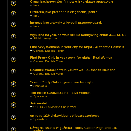
Organizacja eventów firmowych - ciekawe propozycje
w
Inne
Biżuteria jako prezent dla eleganckiej pani?
w
Inne
Interesujące artykuły w kwestii przeprowadzek
w
Inne
Wymiana łożyska na wale silnika hobbywing ezrun 3652 SL G2
w
Silniki elektryczne
Find Sexy Womans in your city for night - Authentic Damsels
w
General English Forum
Find Pretty Girls in your town for night - Real Women
w
General English Forum
Beautiful Womans from your town - Authentic Maidens
w
General English Forum
Search Pretty Girls in your town for night
w
Spotkania
Top-notch Сasual Dating - Live Women
w
Spotkania
Jaki model
w
OFF-ROAD (Modele Spalinowe)
on-road 1:10 elektryk bsr-bt4 bezszczotkowy
w
Sprzedam
Dźwignia ssania w gaźniku - Reely Carbon Fighter III 1:6