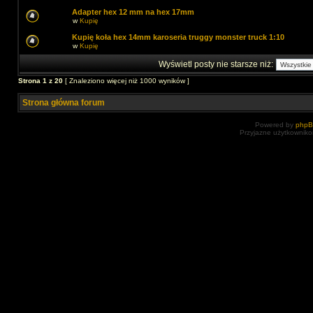
Adapter hex 12 mm na hex 17mm
w
Kupię
Kupię koła hex 14mm karoseria truggy monster truck 1:10
w
Kupię
Wyświetl posty nie starsze niż:
Strona
1
z
20
[ Znaleziono więcej niż 1000 wyników ]
Strona główna forum
Powered by
php
Przyjazne użytkowniko