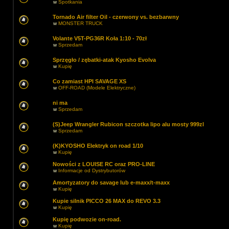
w
Spotkania
Tornado Air filter Oil - czerwony vs. bezbarwny
w
MONSTER TRUCK
Volante V5T-PG36R Koła 1:10 - 70zł
w
Sprzedam
Sprzęgło / zębatki-atak Kyosho Evolva
w
Kupię
Co zamiast HPI SAVAGE XS
w
OFF-ROAD (Modele Elektryczne)
ni ma
w
Sprzedam
(S)Jeep Wrangler Rubicon szczotka lipo alu mosty 999zl
w
Sprzedam
(K)KYOSHO Elektryk on road 1/10
w
Kupię
Nowości z LOUISE RC oraz PRO-LINE
w
Informacje od Dystrybutorów
Amortyzatory do savage lub e-maxx/t-maxx
w
Kupię
Kupie silnik PICCO 26 MAX do REVO 3.3
w
Kupię
Kupię podwozie on-road.
w
Kupię