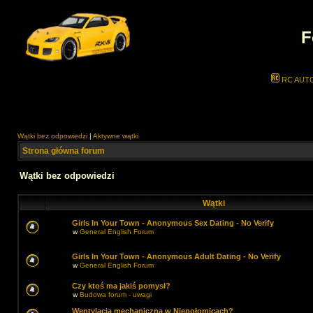
F
RC AUT
Wątki bez odpowiedzi
|
Aktywne wątki
Strona główna forum
Wątki bez odpowiedzi
Wątki
Girls In Your Town - Anonymous Sex Dating - No Verify
w
General English Forum
Girls In Your Town - Anonymous Adult Dating - No Verify
w
General English Forum
Czy ktoś ma jakiś pomysł?
w
Budowa forum - uwagi
Wentylacja mechaniczna w Niepołomicach?