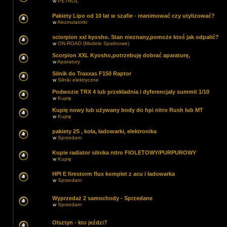
w
PETROL
Pakiety Lipo od 10 lat w szafie - reanimować czy utylizować?
w
Akumulatorki
sciorpion xxl kyosho. Stan nieznany,pomoże ktoś jak odpalić?
w
ON-ROAD (Modele Spalinowe)
Scorpion XXL Kyosho,potrzebuję dobrać aparaturę,
w
Aparatury
Silnik do Traxxas F150 Raptor
w
Silniki elektryczne
Podwozie TRX 4 lub przekładnia i dyferencjały summit 1/10
w
Kupię
Kupię nowy lub używany body do hpi nitro Rush lub MT
w
Kupię
pakiety 2S , koła, ładowarki, elektronika
w
Sprzedam
Kupie radiator silnika nitro FIOLETOWY/PURPUROWY
w
Kupię
HPI E firestorm flux komplet z acu i ładowarka
w
Sprzedam
Wyprzedaż 2 samochody - Sprzedane
w
Sprzedam
Olsztyn - kto jeździ?