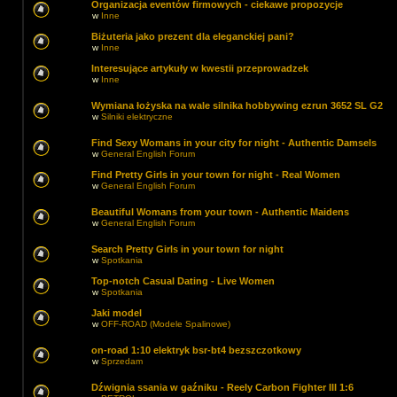
Organizacja eventów firmowych - ciekawe propozycje
w
Inne
Biżuteria jako prezent dla eleganckiej pani?
w
Inne
Interesujące artykuły w kwestii przeprowadzek
w
Inne
Wymiana łożyska na wale silnika hobbywing ezrun 3652 SL G2
w
Silniki elektryczne
Find Sexy Womans in your city for night - Authentic Damsels
w
General English Forum
Find Pretty Girls in your town for night - Real Women
w
General English Forum
Beautiful Womans from your town - Authentic Maidens
w
General English Forum
Search Pretty Girls in your town for night
w
Spotkania
Top-notch Сasual Dating - Live Women
w
Spotkania
Jaki model
w
OFF-ROAD (Modele Spalinowe)
on-road 1:10 elektryk bsr-bt4 bezszczotkowy
w
Sprzedam
Dźwignia ssania w gaźniku - Reely Carbon Fighter III 1:6