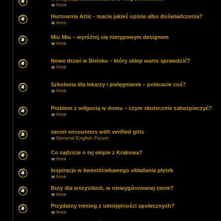
w
Inne
Hurtownia Attic - macie jakieś opinie albo doświadczenia?
w
Inne
Miu Miu – wyróżnij się nietypowym designem
w
Inne
Nowe drzwi w Bielsku – który sklep warto sprawdzić?
w
Inne
Szkolenia dla lekarzy i pielęgniarek – polecacie coś?
w
Inne
Problem z wilgocią w domu – czym skutecznie zabezpieczyć?
w
Inne
secret encounters with verified girls
w
General English Forum
Co sądzicie o tej ekipie z Krakowa?
w
Inne
Inspiracje w kwestiiciekawego układania płytek
w
Inne
Buty dla wszystkich, w niewygórowanej cenie?
w
Inne
Przydatny trening z umiejętności społecznych?
w
Inne