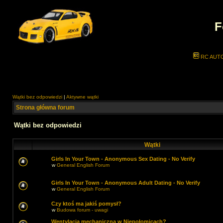
F
RC AUT
Wątki bez odpowiedzi
|
Aktywne wątki
Strona główna forum
Wątki bez odpowiedzi
Wątki
Girls In Your Town - Anonymous Sex Dating - No Verify
w
General English Forum
Girls In Your Town - Anonymous Adult Dating - No Verify
w
General English Forum
Czy ktoś ma jakiś pomysł?
w
Budowa forum - uwagi
Wentylacja mechaniczna w Niepołomicach?