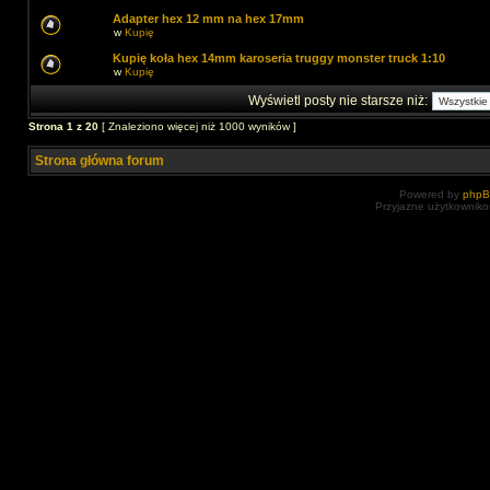
Adapter hex 12 mm na hex 17mm
w
Kupię
Kupię koła hex 14mm karoseria truggy monster truck 1:10
w
Kupię
Wyświetl posty nie starsze niż:
Strona
1
z
20
[ Znaleziono więcej niż 1000 wyników ]
Strona główna forum
Powered by
php
Przyjazne użytkowniko