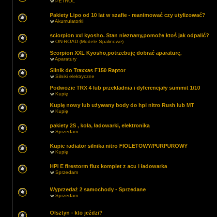
w
PETROL
Pakiety Lipo od 10 lat w szafie - reanimować czy utylizować?
w
Akumulatorki
sciorpion xxl kyosho. Stan nieznany,pomoże ktoś jak odpalić?
w
ON-ROAD (Modele Spalinowe)
Scorpion XXL Kyosho,potrzebuję dobrać aparaturę,
w
Aparatury
Silnik do Traxxas F150 Raptor
w
Silniki elektryczne
Podwozie TRX 4 lub przekładnia i dyferencjały summit 1/10
w
Kupię
Kupię nowy lub używany body do hpi nitro Rush lub MT
w
Kupię
pakiety 2S , koła, ładowarki, elektronika
w
Sprzedam
Kupie radiator silnika nitro FIOLETOWY/PURPUROWY
w
Kupię
HPI E firestorm flux komplet z acu i ładowarka
w
Sprzedam
Wyprzedaż 2 samochody - Sprzedane
w
Sprzedam
Olsztyn - kto jeździ?