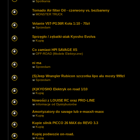
w
Spotkania
Tornado Air filter Oil - czerwony vs. bezbarwny
w
MONSTER TRUCK
Volante V5T-PG36R Koła 1:10 - 70zł
w
Sprzedam
Sprzęgło / zębatki-atak Kyosho Evolva
w
Kupię
Co zamiast HPI SAVAGE XS
w
OFF-ROAD (Modele Elektryczne)
ni ma
w
Sprzedam
(S)Jeep Wrangler Rubicon szczotka lipo alu mosty 999zl
w
Sprzedam
(K)KYOSHO Elektryk on road 1/10
w
Kupię
Nowości z LOUISE RC oraz PRO-LINE
w
Informacje od Dystrybutorów
Amortyzatory do savage lub e-maxx/t-maxx
w
Kupię
Kupie silnik PICCO 26 MAX do REVO 3.3
w
Kupię
Kupię podwozie on-road.
w
Kupię