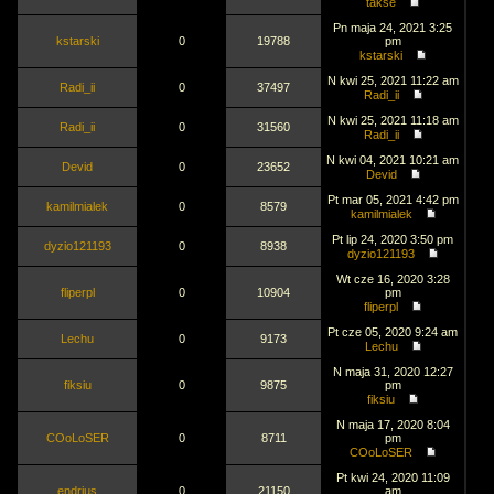
takse
Pn maja 24, 2021 3:25
kstarski
0
19788
pm
kstarski
N kwi 25, 2021 11:22 am
Radi_ii
0
37497
Radi_ii
N kwi 25, 2021 11:18 am
Radi_ii
0
31560
Radi_ii
N kwi 04, 2021 10:21 am
Devid
0
23652
Devid
Pt mar 05, 2021 4:42 pm
kamilmialek
0
8579
kamilmialek
Pt lip 24, 2020 3:50 pm
dyzio121193
0
8938
dyzio121193
Wt cze 16, 2020 3:28
fliperpl
0
10904
pm
fliperpl
Pt cze 05, 2020 9:24 am
Lechu
0
9173
Lechu
N maja 31, 2020 12:27
fiksiu
0
9875
pm
fiksiu
N maja 17, 2020 8:04
COoLoSER
0
8711
pm
COoLoSER
Pt kwi 24, 2020 11:09
endrjus
0
21150
am