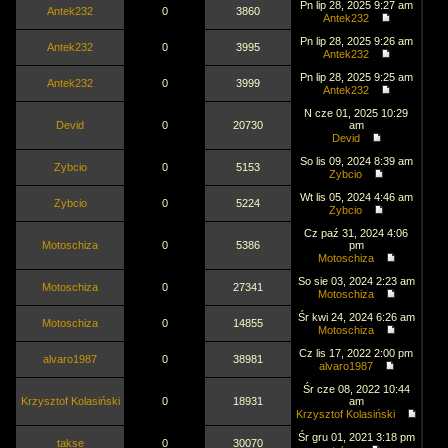
Pn lip 28, 2025 9:27 am
Antek232
0
3860
Antek232
Pn lip 28, 2025 9:26 am
Antek232
0
3995
Antek232
Pn lip 28, 2025 9:25 am
Antek232
0
3999
Antek232
N cze 01, 2025 10:29
Devid
0
20730
am
Devid
So lis 09, 2024 8:39 am
Zybcio
0
5153
Zybcio
Wt lis 05, 2024 4:46 am
Zybcio
0
5224
Zybcio
Cz paź 31, 2024 4:06
Motoschiza
0
5386
pm
Motoschiza
So sie 03, 2024 2:23 am
Motoschiza
0
27341
Motoschiza
Śr kwi 24, 2024 6:26 am
Motoschiza
0
14855
Motoschiza
Cz lis 17, 2022 2:00 pm
alvaro1987
0
38981
alvaro1987
Śr cze 08, 2022 10:44
Krzysztof Kolasiński
0
18931
am
Krzysztof Kolasiński
Śr gru 01, 2021 3:18 pm
takse
0
30070