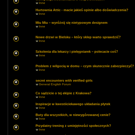
w
Inne
Hurtownia Attic - macie jakieś opinie albo doświadczenia?
w
Inne
Miu Miu – wyróżnij się nietypowym designem
w
Inne
Nowe drzwi w Bielsku – który sklep warto sprawdzić?
w
Inne
Szkolenia dla lekarzy i pielęgniarek – polecacie coś?
w
Inne
Problem z wilgocią w domu – czym skutecznie zabezpieczyć?
w
Inne
secret encounters with verified girls
w
General English Forum
Co sądzicie o tej ekipie z Krakowa?
w
Inne
Inspiracje w kwestiiciekawego układania płytek
w
Inne
Buty dla wszystkich, w niewygórowanej cenie?
w
Inne
Przydatny trening z umiejętności społecznych?
w
Inne