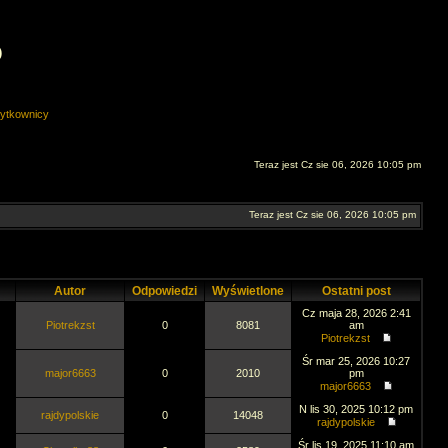
O
ytkownicy
Teraz jest Cz sie 06, 2026 10:05 pm
Teraz jest Cz sie 06, 2026 10:05 pm
Autor
Odpowiedzi
Wyświetlone
Ostatni post
Cz maja 28, 2026 2:41
Piotrekzst
0
8081
am
Piotrekzst
Śr mar 25, 2026 10:27
major6663
0
2010
pm
major6663
N lis 30, 2025 10:12 pm
rajdypolskie
0
14048
rajdypolskie
Śr lis 19, 2025 11:10 am