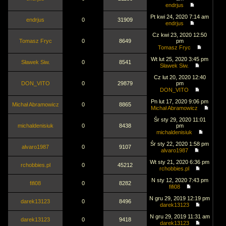
endrjus
Pt kwi 24, 2020 7:14 am
endrjus
0
31909
endrjus
Cz kwi 23, 2020 12:50
Tomasz Fryc
0
8649
pm
Tomasz Fryc
Wt lut 25, 2020 3:45 pm
Sławek Siw.
0
8541
Sławek Siw.
Cz lut 20, 2020 12:40
DON_VITO
0
29879
pm
DON_VITO
Pn lut 17, 2020 9:06 pm
Michał Abramowicz
0
8865
Michał Abramowicz
Śr sty 29, 2020 11:01
michaldenisiuk
0
8438
pm
michaldenisiuk
Śr sty 22, 2020 1:58 pm
alvaro1987
0
9107
alvaro1987
Wt sty 21, 2020 6:36 pm
rchobbies.pl
0
45212
rchobbies.pl
N sty 12, 2020 7:43 pm
fifi08
0
8282
fifi08
N gru 29, 2019 12:19 pm
darek13123
0
8496
darek13123
N gru 29, 2019 11:31 am
darek13123
0
9418
darek13123