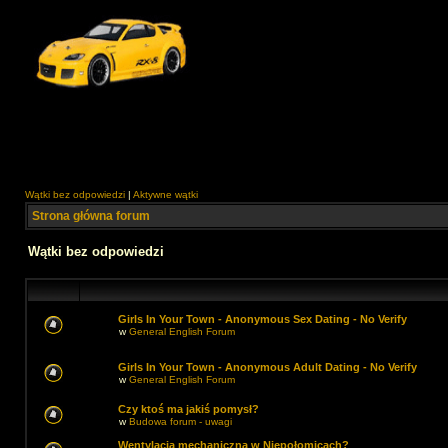
Wątki bez odpowiedzi
|
Aktywne wątki
Strona główna forum
Wątki bez odpowiedzi
Girls In Your Town - Anonymous Sex Dating - No Verify
w
General English Forum
Girls In Your Town - Anonymous Adult Dating - No Verify
w
General English Forum
Czy ktoś ma jakiś pomysł?
w
Budowa forum - uwagi
Wentylacja mechaniczna w Niepołomicach?