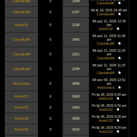
Ciastulka88
0
2589
Ciastulka88
Wt lis 18, 2025 10:48 am
Ciastulka88
0
2197
Ciastulka88
Wt paź 21, 2025 12:39
Antek232
0
2236
pm
Antek232
Wt paź 21, 2025 11:36
Ciastulka88
0
2495
am
Ciastulka88
Wt paź 21, 2025 11:25
Ciastulka88
0
2321
am
Ciastulka88
Wt paź 21, 2025 11:23
Ciastulka88
0
2299
am
Ciastulka88
Wt wrz 09, 2025 12:51
Motoschiza
0
4086
am
Motoschiza
Pn lip 28, 2025 9:30 am
Antek232
0
5583
Antek232
Pn lip 28, 2025 9:30 am
Antek232
0
3903
Antek232
Pn lip 28, 2025 9:29 am
Antek232
0
3859
Antek232
Pn lip 28, 2025 9:29 am
Antek232
0
3916
Antek232