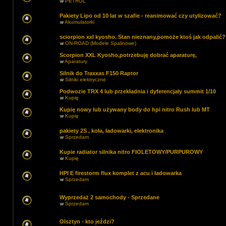
w
PETROL
Pakiety Lipo od 10 lat w szafie - reanimować czy utylizować?
w
Akumulatorki
sciorpion xxl kyosho. Stan nieznany,pomoże ktoś jak odpalić?
w
ON-ROAD (Modele Spalinowe)
Scorpion XXL Kyosho,potrzebuję dobrać aparaturę,
w
Aparatury
Silnik do Traxxas F150 Raptor
w
Silniki elektryczne
Podwozie TRX 4 lub przekładnia i dyferencjały summit 1/10
w
Kupię
Kupię nowy lub używany body do hpi nitro Rush lub MT
w
Kupię
pakiety 2S , koła, ładowarki, elektronika
w
Sprzedam
Kupie radiator silnika nitro FIOLETOWY/PURPUROWY
w
Kupię
HPI E firestorm flux komplet z acu i ładowarka
w
Sprzedam
Wyprzedaż 2 samochody - Sprzedane
w
Sprzedam
Olsztyn - kto jeździ?