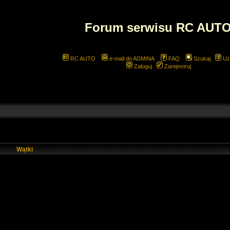
Forum serwisu RC AUT
RC AUTO
e-mail do ADMINA
FAQ
Szukaj
Uż
Zaloguj
Zarejestruj
Wątki