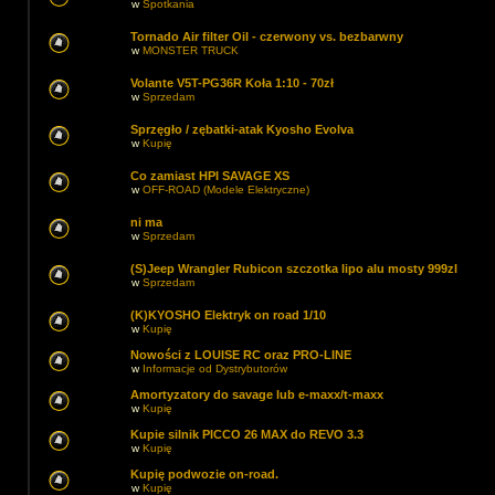
w
Spotkania
Tornado Air filter Oil - czerwony vs. bezbarwny
w
MONSTER TRUCK
Volante V5T-PG36R Koła 1:10 - 70zł
w
Sprzedam
Sprzęgło / zębatki-atak Kyosho Evolva
w
Kupię
Co zamiast HPI SAVAGE XS
w
OFF-ROAD (Modele Elektryczne)
ni ma
w
Sprzedam
(S)Jeep Wrangler Rubicon szczotka lipo alu mosty 999zl
w
Sprzedam
(K)KYOSHO Elektryk on road 1/10
w
Kupię
Nowości z LOUISE RC oraz PRO-LINE
w
Informacje od Dystrybutorów
Amortyzatory do savage lub e-maxx/t-maxx
w
Kupię
Kupie silnik PICCO 26 MAX do REVO 3.3
w
Kupię
Kupię podwozie on-road.
w
Kupię