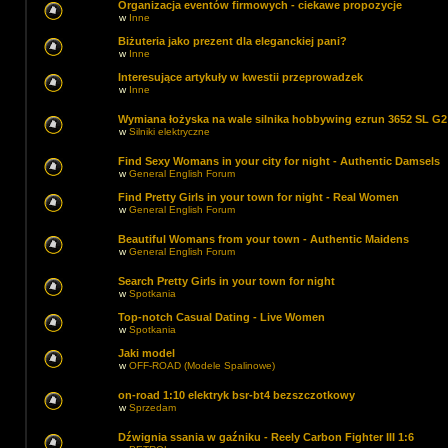
Organizacja eventów firmowych - ciekawe propozycje
w
Inne
Biżuteria jako prezent dla eleganckiej pani?
w
Inne
Interesujące artykuły w kwestii przeprowadzek
w
Inne
Wymiana łożyska na wale silnika hobbywing ezrun 3652 SL G2
w
Silniki elektryczne
Find Sexy Womans in your city for night - Authentic Damsels
w
General English Forum
Find Pretty Girls in your town for night - Real Women
w
General English Forum
Beautiful Womans from your town - Authentic Maidens
w
General English Forum
Search Pretty Girls in your town for night
w
Spotkania
Top-notch Сasual Dating - Live Women
w
Spotkania
Jaki model
w
OFF-ROAD (Modele Spalinowe)
on-road 1:10 elektryk bsr-bt4 bezszczotkowy
w
Sprzedam
Dźwignia ssania w gaźniku - Reely Carbon Fighter III 1:6