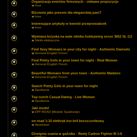
Organizacja eventów firmowych - ciekawe propozycje
w
Inne
Biżuteria jako prezent dla eleganckiej pani?
w
Inne
Interesujące artykuły w kwestii przeprowadzek
w
Inne
Wymiana łożyska na wale silnika hobbywing ezrun 3652 SL G2
w
Silniki elektryczne
Find Sexy Womans in your city for night - Authentic Damsels
w
General English Forum
Find Pretty Girls in your town for night - Real Women
w
General English Forum
Beautiful Womans from your town - Authentic Maidens
w
General English Forum
Search Pretty Girls in your town for night
w
Spotkania
Top-notch Сasual Dating - Live Women
w
Spotkania
Jaki model
w
OFF-ROAD (Modele Spalinowe)
on-road 1:10 elektryk bsr-bt4 bezszczotkowy
w
Sprzedam
Dźwignia ssania w gaźniku - Reely Carbon Fighter III 1:6