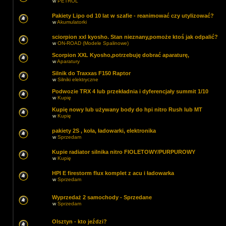
w
PETROL
Pakiety Lipo od 10 lat w szafie - reanimować czy utylizować?
w
Akumulatorki
sciorpion xxl kyosho. Stan nieznany,pomoże ktoś jak odpalić?
w
ON-ROAD (Modele Spalinowe)
Scorpion XXL Kyosho,potrzebuję dobrać aparaturę,
w
Aparatury
Silnik do Traxxas F150 Raptor
w
Silniki elektryczne
Podwozie TRX 4 lub przekładnia i dyferencjały summit 1/10
w
Kupię
Kupię nowy lub używany body do hpi nitro Rush lub MT
w
Kupię
pakiety 2S , koła, ładowarki, elektronika
w
Sprzedam
Kupie radiator silnika nitro FIOLETOWY/PURPUROWY
w
Kupię
HPI E firestorm flux komplet z acu i ładowarka
w
Sprzedam
Wyprzedaż 2 samochody - Sprzedane
w
Sprzedam
Olsztyn - kto jeździ?