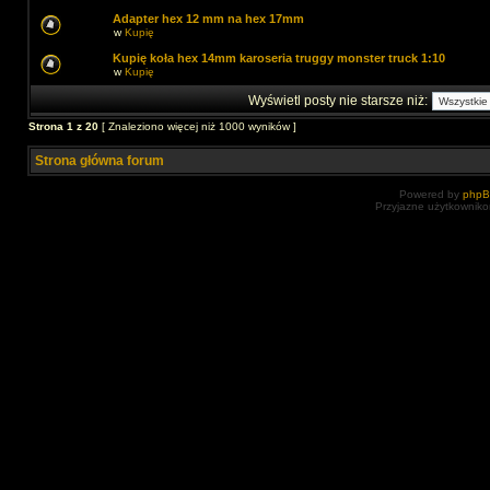
Adapter hex 12 mm na hex 17mm
w
Kupię
Kupię koła hex 14mm karoseria truggy monster truck 1:10
w
Kupię
Wyświetl posty nie starsze niż:
Strona
1
z
20
[ Znaleziono więcej niż 1000 wyników ]
Strona główna forum
Powered by
php
Przyjazne użytkowniko