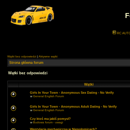
F
RC AUT
Wątki bez odpowiedzi
|
Aktywne wątki
Strona główna forum
Wątki bez odpowiedzi
Wątki
Girls In Your Town - Anonymous Sex Dating - No Verify
w
General English Forum
Girls In Your Town - Anonymous Adult Dating - No Verify
w
General English Forum
Czy ktoś ma jakiś pomysł?
w
Budowa forum - uwagi
Wentylacja mechaniczna w Niepołomicach?