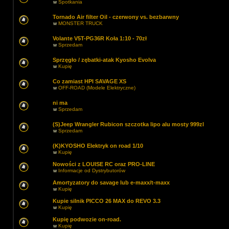
w
Spotkania
Tornado Air filter Oil - czerwony vs. bezbarwny
w
MONSTER TRUCK
Volante V5T-PG36R Koła 1:10 - 70zł
w
Sprzedam
Sprzęgło / zębatki-atak Kyosho Evolva
w
Kupię
Co zamiast HPI SAVAGE XS
w
OFF-ROAD (Modele Elektryczne)
ni ma
w
Sprzedam
(S)Jeep Wrangler Rubicon szczotka lipo alu mosty 999zl
w
Sprzedam
(K)KYOSHO Elektryk on road 1/10
w
Kupię
Nowości z LOUISE RC oraz PRO-LINE
w
Informacje od Dystrybutorów
Amortyzatory do savage lub e-maxx/t-maxx
w
Kupię
Kupie silnik PICCO 26 MAX do REVO 3.3
w
Kupię
Kupię podwozie on-road.
w
Kupię