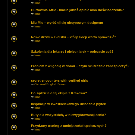
w
Inne
Hurtownia Attic - macie jakieś opinie albo doświadczenia?
w
Inne
Miu Miu – wyróżnij się nietypowym designem
w
Inne
Nowe drzwi w Bielsku – który sklep warto sprawdzić?
w
Inne
Szkolenia dla lekarzy i pielęgniarek – polecacie coś?
w
Inne
Problem z wilgocią w domu – czym skutecznie zabezpieczyć?
w
Inne
secret encounters with verified girls
w
General English Forum
Co sądzicie o tej ekipie z Krakowa?
w
Inne
Inspiracje w kwestiiciekawego układania płytek
w
Inne
Buty dla wszystkich, w niewygórowanej cenie?
w
Inne
Przydatny trening z umiejętności społecznych?
w
Inne