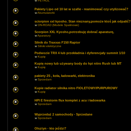
w
PETROL
Pakiety Lipo od 10 lat w szafie - reanimować czy utylizować?
w
Akumulatorki
sciorpion xxl kyosho. Stan nieznany,pomoże ktoś jak odpalić?
w
ON-ROAD (Modele Spalinowe)
Scorpion XXL Kyosho,potrzebuję dobrać aparaturę,
w
Aparatury
Silnik do Traxxas F150 Raptor
w
Silniki elektryczne
Podwozie TRX 4 lub przekładnia i dyferencjały summit 1/10
w
Kupię
Kupię nowy lub używany body do hpi nitro Rush lub MT
w
Kupię
pakiety 2S , koła, ładowarki, elektronika
w
Sprzedam
Kupie radiator silnika nitro FIOLETOWY/PURPUROWY
w
Kupię
HPI E firestorm flux komplet z acu i ładowarka
w
Sprzedam
Wyprzedaż 2 samochody - Sprzedane
w
Sprzedam
Olsztyn - kto jeździ?