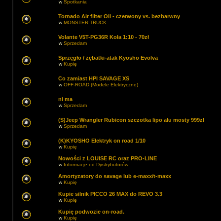
w
Spotkania
Tornado Air filter Oil - czerwony vs. bezbarwny
w
MONSTER TRUCK
Volante V5T-PG36R Koła 1:10 - 70zł
w
Sprzedam
Sprzęgło / zębatki-atak Kyosho Evolva
w
Kupię
Co zamiast HPI SAVAGE XS
w
OFF-ROAD (Modele Elektryczne)
ni ma
w
Sprzedam
(S)Jeep Wrangler Rubicon szczotka lipo alu mosty 999zl
w
Sprzedam
(K)KYOSHO Elektryk on road 1/10
w
Kupię
Nowości z LOUISE RC oraz PRO-LINE
w
Informacje od Dystrybutorów
Amortyzatory do savage lub e-maxx/t-maxx
w
Kupię
Kupie silnik PICCO 26 MAX do REVO 3.3
w
Kupię
Kupię podwozie on-road.
w
Kupię