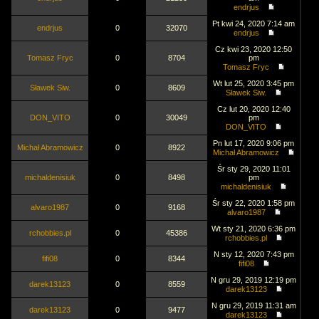
endrjus
Pt kwi 24, 2020 7:14 am
endrjus
0
32070
endrjus
Cz kwi 23, 2020 12:50
Tomasz Fryc
0
8704
pm
Tomasz Fryc
Wt lut 25, 2020 3:45 pm
Sławek Siw.
0
8609
Sławek Siw.
Cz lut 20, 2020 12:40
DON_VITO
0
30049
pm
DON_VITO
Pn lut 17, 2020 9:06 pm
Michał Abramowicz
0
8922
Michał Abramowicz
Śr sty 29, 2020 11:01
michaldenisiuk
0
8498
pm
michaldenisiuk
Śr sty 22, 2020 1:58 pm
alvaro1987
0
9168
alvaro1987
Wt sty 21, 2020 6:36 pm
rchobbies.pl
0
45386
rchobbies.pl
N sty 12, 2020 7:43 pm
fifi08
0
8344
fifi08
N gru 29, 2019 12:19 pm
darek13123
0
8559
darek13123
N gru 29, 2019 11:31 am
darek13123
0
9477
darek13123