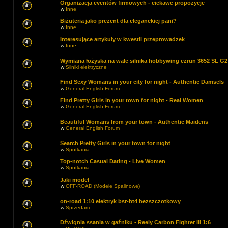
Organizacja eventów firmowych - ciekawe propozycje
w
Inne
Biżuteria jako prezent dla eleganckiej pani?
w
Inne
Interesujące artykuły w kwestii przeprowadzek
w
Inne
Wymiana łożyska na wale silnika hobbywing ezrun 3652 SL G2
w
Silniki elektryczne
Find Sexy Womans in your city for night - Authentic Damsels
w
General English Forum
Find Pretty Girls in your town for night - Real Women
w
General English Forum
Beautiful Womans from your town - Authentic Maidens
w
General English Forum
Search Pretty Girls in your town for night
w
Spotkania
Top-notch Сasual Dating - Live Women
w
Spotkania
Jaki model
w
OFF-ROAD (Modele Spalinowe)
on-road 1:10 elektryk bsr-bt4 bezszczotkowy
w
Sprzedam
Dźwignia ssania w gaźniku - Reely Carbon Fighter III 1:6