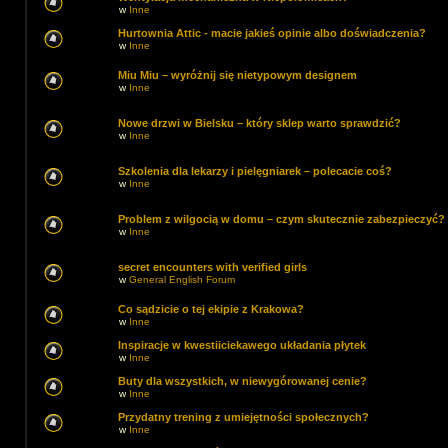
w
Inne
Hurtownia Attic - macie jakieś opinie albo doświadczenia?
w
Inne
Miu Miu – wyróżnij się nietypowym designem
w
Inne
Nowe drzwi w Bielsku – który sklep warto sprawdzić?
w
Inne
Szkolenia dla lekarzy i pielęgniarek – polecacie coś?
w
Inne
Problem z wilgocią w domu – czym skutecznie zabezpieczyć?
w
Inne
secret encounters with verified girls
w
General English Forum
Co sądzicie o tej ekipie z Krakowa?
w
Inne
Inspiracje w kwestiiciekawego układania płytek
w
Inne
Buty dla wszystkich, w niewygórowanej cenie?
w
Inne
Przydatny trening z umiejętności społecznych?
w
Inne