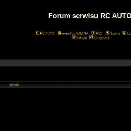
Forum serwisu RC AUT
RC AUTO
e-mail do ADMINA
FAQ
Szukaj
Uż
Zaloguj
Zarejestruj
Wątki