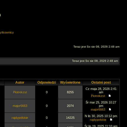
O
ytkownicy
Teraz jest So sie 08, 2026 2:48 am
Teraz jest So sie 08, 2026 2:48 am
Autor
Odpowiedzi
Wyświetlone
Ostatni post
Cz maja 28, 2026 2:41
Piotrekzst
0
8255
am
Piotrekzst
Śr mar 25, 2026 10:27
major6663
0
2074
pm
major6663
N lis 30, 2025 10:12 pm
rajdypolskie
0
14225
rajdypolskie
Śr lis 19, 2025 11:10 am