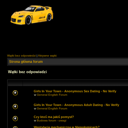
Wątki bez odpowiedzi
|
Aktywne wątki
Strona główna forum
Wątki bez odpowiedzi
Girls In Your Town - Anonymous Sex Dating - No Verify
w
General English Forum
Girls In Your Town - Anonymous Adult Dating - No Verify
w
General English Forum
Czy ktoś ma jakiś pomysł?
w
Budowa forum - uwagi
Wentylacja mechaniczna w Niepołomicach?