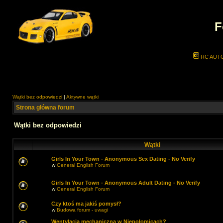
F
RC AUT
Wątki bez odpowiedzi
|
Aktywne wątki
Strona główna forum
Wątki bez odpowiedzi
Wątki
Girls In Your Town - Anonymous Sex Dating - No Verify
w
General English Forum
Girls In Your Town - Anonymous Adult Dating - No Verify
w
General English Forum
Czy ktoś ma jakiś pomysł?
w
Budowa forum - uwagi
Wentylacja mechaniczna w Niepołomicach?