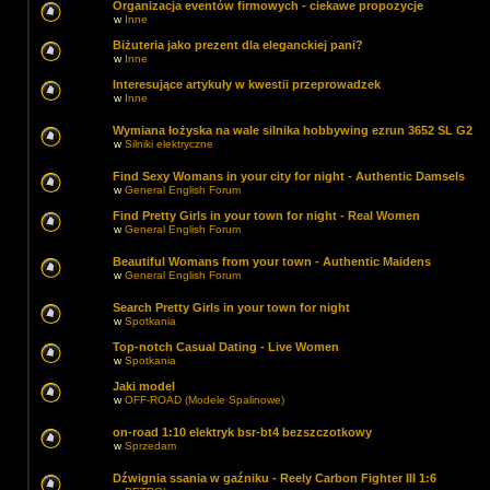
Organizacja eventów firmowych - ciekawe propozycje
w
Inne
Biżuteria jako prezent dla eleganckiej pani?
w
Inne
Interesujące artykuły w kwestii przeprowadzek
w
Inne
Wymiana łożyska na wale silnika hobbywing ezrun 3652 SL G2
w
Silniki elektryczne
Find Sexy Womans in your city for night - Authentic Damsels
w
General English Forum
Find Pretty Girls in your town for night - Real Women
w
General English Forum
Beautiful Womans from your town - Authentic Maidens
w
General English Forum
Search Pretty Girls in your town for night
w
Spotkania
Top-notch Сasual Dating - Live Women
w
Spotkania
Jaki model
w
OFF-ROAD (Modele Spalinowe)
on-road 1:10 elektryk bsr-bt4 bezszczotkowy
w
Sprzedam
Dźwignia ssania w gaźniku - Reely Carbon Fighter III 1:6