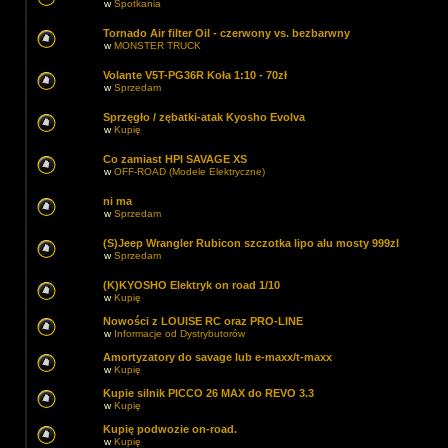
w
Spotkania
Tornado Air filter Oil - czerwony vs. bezbarwny
w
MONSTER TRUCK
Volante V5T-PG36R Koła 1:10 - 70zł
w
Sprzedam
Sprzęgło / zębatki-atak Kyosho Evolva
w
Kupię
Co zamiast HPI SAVAGE XS
w
OFF-ROAD (Modele Elektryczne)
ni ma
w
Sprzedam
(S)Jeep Wrangler Rubicon szczotka lipo alu mosty 999zl
w
Sprzedam
(K)KYOSHO Elektryk on road 1/10
w
Kupię
Nowości z LOUISE RC oraz PRO-LINE
w
Informacje od Dystrybutorów
Amortyzatory do savage lub e-maxx/t-maxx
w
Kupię
Kupie silnik PICCO 26 MAX do REVO 3.3
w
Kupię
Kupię podwozie on-road.
w
Kupię