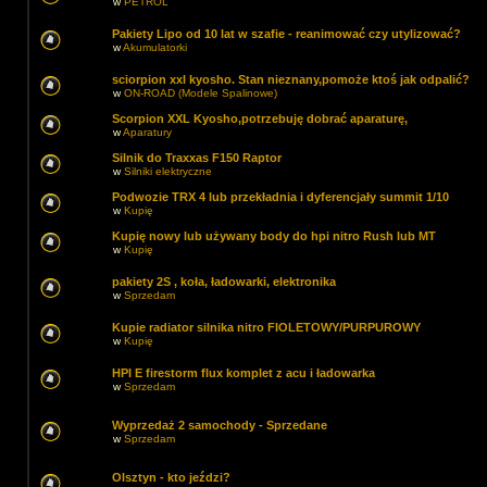
w
PETROL
Pakiety Lipo od 10 lat w szafie - reanimować czy utylizować?
w
Akumulatorki
sciorpion xxl kyosho. Stan nieznany,pomoże ktoś jak odpalić?
w
ON-ROAD (Modele Spalinowe)
Scorpion XXL Kyosho,potrzebuję dobrać aparaturę,
w
Aparatury
Silnik do Traxxas F150 Raptor
w
Silniki elektryczne
Podwozie TRX 4 lub przekładnia i dyferencjały summit 1/10
w
Kupię
Kupię nowy lub używany body do hpi nitro Rush lub MT
w
Kupię
pakiety 2S , koła, ładowarki, elektronika
w
Sprzedam
Kupie radiator silnika nitro FIOLETOWY/PURPUROWY
w
Kupię
HPI E firestorm flux komplet z acu i ładowarka
w
Sprzedam
Wyprzedaż 2 samochody - Sprzedane
w
Sprzedam
Olsztyn - kto jeździ?