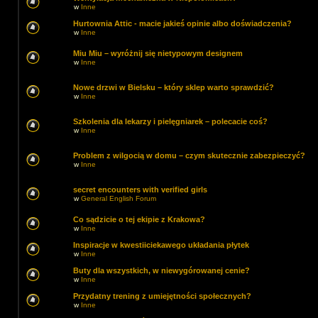
w
Inne
Hurtownia Attic - macie jakieś opinie albo doświadczenia?
w
Inne
Miu Miu – wyróżnij się nietypowym designem
w
Inne
Nowe drzwi w Bielsku – który sklep warto sprawdzić?
w
Inne
Szkolenia dla lekarzy i pielęgniarek – polecacie coś?
w
Inne
Problem z wilgocią w domu – czym skutecznie zabezpieczyć?
w
Inne
secret encounters with verified girls
w
General English Forum
Co sądzicie o tej ekipie z Krakowa?
w
Inne
Inspiracje w kwestiiciekawego układania płytek
w
Inne
Buty dla wszystkich, w niewygórowanej cenie?
w
Inne
Przydatny trening z umiejętności społecznych?
w
Inne