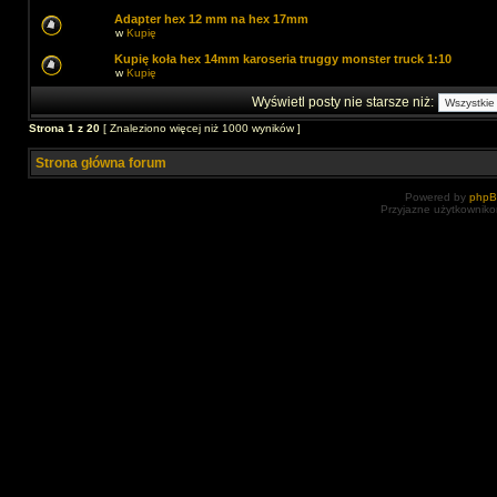
Adapter hex 12 mm na hex 17mm
w
Kupię
Kupię koła hex 14mm karoseria truggy monster truck 1:10
w
Kupię
Wyświetl posty nie starsze niż:
Strona
1
z
20
[ Znaleziono więcej niż 1000 wyników ]
Strona główna forum
Powered by
php
Przyjazne użytkowniko