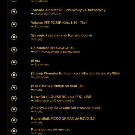
w
Spotkania
Tornado Air filter Oil - czerwony vs. bezbarwny
w
MONSTER TRUCK
Volante V5T-PG36R Koła 1:10 - 70zł
w
Sprzedam
Sprzęgło / zębatki-atak Kyosho Evolva
w
Kupię
Co zamiast HPI SAVAGE XS
w
OFF-ROAD (Modele Elektryczne)
ni ma
w
Sprzedam
(S)Jeep Wrangler Rubicon szczotka lipo alu mosty 999zl
w
Sprzedam
(K)KYOSHO Elektryk on road 1/10
w
Kupię
Nowości z LOUISE RC oraz PRO-LINE
w
Informacje od Dystrybutorów
Amortyzatory do savage lub e-maxx/t-maxx
w
Kupię
Kupie silnik PICCO 26 MAX do REVO 3.3
w
Kupię
Kupię podwozie on-road.
w
Kupię