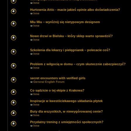
w
Inne
Hurtownia Attic - macie jakieś opinie albo doświadczenia?
w
Inne
Miu Miu – wyróżnij się nietypowym designem
w
Inne
Nowe drzwi w Bielsku – który sklep warto sprawdzić?
w
Inne
Szkolenia dla lekarzy i pielęgniarek – polecacie coś?
w
Inne
Problem z wilgocią w domu – czym skutecznie zabezpieczyć?
w
Inne
secret encounters with verified girls
w
General English Forum
Co sądzicie o tej ekipie z Krakowa?
w
Inne
Inspiracje w kwestiiciekawego układania płytek
w
Inne
Buty dla wszystkich, w niewygórowanej cenie?
w
Inne
Przydatny trening z umiejętności społecznych?
w
Inne