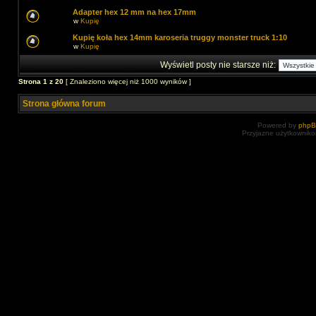
Adapter hex 12 mm na hex 17mm
w
Kupię
Kupię koła hex 14mm karoseria truggy monster truck 1:10
w
Kupię
Wyświetl posty nie starsze niż:
Strona
1
z
20
[ Znaleziono więcej niż 1000 wyników ]
Strona główna forum
Powered by
php
Przyjazne użytkowniko