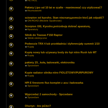
w
PETROL
Pakiety Lipo od 10 lat w szafie - reanimować czy utylizować?
w
Akumulatorki
sciorpion xxl kyosho. Stan nieznany,pomoże ktoś jak odpalić?
w
ON-ROAD (Modele Spalinowe)
Scorpion XXL Kyosho,potrzebuję dobrać aparaturę,
w
Aparatury
Silnik do Traxxas F150 Raptor
w
Silniki elektryczne
Podwozie TRX 4 lub przekładnia i dyferencjały summit 1/10
w
Kupię
Kupię nowy lub używany body do hpi nitro Rush lub MT
w
Kupię
pakiety 2S , koła, ładowarki, elektronika
w
Sprzedam
Kupie radiator silnika nitro FIOLETOWY/PURPUROWY
w
Kupię
HPI E firestorm flux komplet z acu i ładowarka
w
Sprzedam
Wyprzedaż 2 samochody - Sprzedane
w
Sprzedam
Olsztyn - kto jeździ?