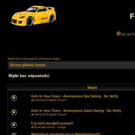
F
RC AUT
Wątki bez odpowiedzi
|
Aktywne wątki
Strona główna forum
Wątki bez odpowiedzi
Wątki
Girls In Your Town - Anonymous Sex Dating - No Verify
w
General English Forum
Girls In Your Town - Anonymous Adult Dating - No Verify
w
General English Forum
Czy ktoś ma jakiś pomysł?
w
Budowa forum - uwagi
Wentylacja mechaniczna w Niepołomicach?