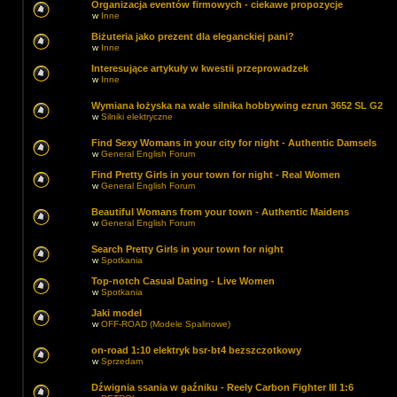
Organizacja eventów firmowych - ciekawe propozycje
w
Inne
Biżuteria jako prezent dla eleganckiej pani?
w
Inne
Interesujące artykuły w kwestii przeprowadzek
w
Inne
Wymiana łożyska na wale silnika hobbywing ezrun 3652 SL G2
w
Silniki elektryczne
Find Sexy Womans in your city for night - Authentic Damsels
w
General English Forum
Find Pretty Girls in your town for night - Real Women
w
General English Forum
Beautiful Womans from your town - Authentic Maidens
w
General English Forum
Search Pretty Girls in your town for night
w
Spotkania
Top-notch Сasual Dating - Live Women
w
Spotkania
Jaki model
w
OFF-ROAD (Modele Spalinowe)
on-road 1:10 elektryk bsr-bt4 bezszczotkowy
w
Sprzedam
Dźwignia ssania w gaźniku - Reely Carbon Fighter III 1:6