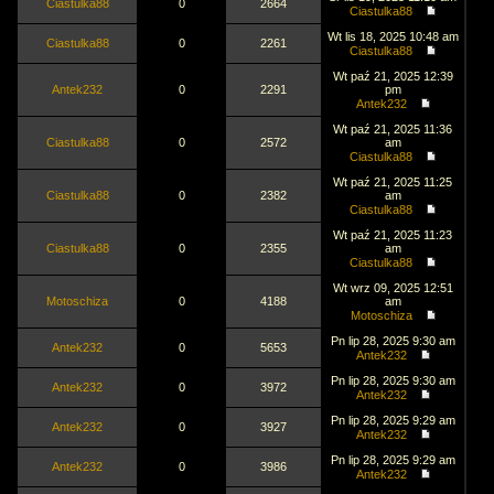
Ciastulka88
0
2664
Ciastulka88
Wt lis 18, 2025 10:48 am
Ciastulka88
0
2261
Ciastulka88
Wt paź 21, 2025 12:39
Antek232
0
2291
pm
Antek232
Wt paź 21, 2025 11:36
Ciastulka88
0
2572
am
Ciastulka88
Wt paź 21, 2025 11:25
Ciastulka88
0
2382
am
Ciastulka88
Wt paź 21, 2025 11:23
Ciastulka88
0
2355
am
Ciastulka88
Wt wrz 09, 2025 12:51
Motoschiza
0
4188
am
Motoschiza
Pn lip 28, 2025 9:30 am
Antek232
0
5653
Antek232
Pn lip 28, 2025 9:30 am
Antek232
0
3972
Antek232
Pn lip 28, 2025 9:29 am
Antek232
0
3927
Antek232
Pn lip 28, 2025 9:29 am
Antek232
0
3986
Antek232