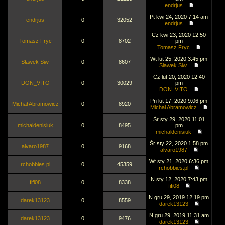
endrjus
Pt kwi 24, 2020 7:14 am
endrjus
0
32052
endrjus
Cz kwi 23, 2020 12:50
Tomasz Fryc
0
8702
pm
Tomasz Fryc
Wt lut 25, 2020 3:45 pm
Sławek Siw.
0
8607
Sławek Siw.
Cz lut 20, 2020 12:40
DON_VITO
0
30029
pm
DON_VITO
Pn lut 17, 2020 9:06 pm
Michał Abramowicz
0
8920
Michał Abramowicz
Śr sty 29, 2020 11:01
michaldenisiuk
0
8495
pm
michaldenisiuk
Śr sty 22, 2020 1:58 pm
alvaro1987
0
9168
alvaro1987
Wt sty 21, 2020 6:36 pm
rchobbies.pl
0
45359
rchobbies.pl
N sty 12, 2020 7:43 pm
fifi08
0
8338
fifi08
N gru 29, 2019 12:19 pm
darek13123
0
8559
darek13123
N gru 29, 2019 11:31 am
darek13123
0
9476
darek13123