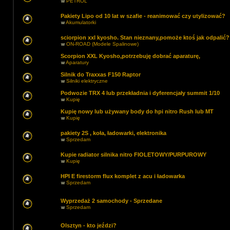
w
PETROL
Pakiety Lipo od 10 lat w szafie - reanimować czy utylizować?
w
Akumulatorki
sciorpion xxl kyosho. Stan nieznany,pomoże ktoś jak odpalić?
w
ON-ROAD (Modele Spalinowe)
Scorpion XXL Kyosho,potrzebuję dobrać aparaturę,
w
Aparatury
Silnik do Traxxas F150 Raptor
w
Silniki elektryczne
Podwozie TRX 4 lub przekładnia i dyferencjały summit 1/10
w
Kupię
Kupię nowy lub używany body do hpi nitro Rush lub MT
w
Kupię
pakiety 2S , koła, ładowarki, elektronika
w
Sprzedam
Kupie radiator silnika nitro FIOLETOWY/PURPUROWY
w
Kupię
HPI E firestorm flux komplet z acu i ładowarka
w
Sprzedam
Wyprzedaż 2 samochody - Sprzedane
w
Sprzedam
Olsztyn - kto jeździ?