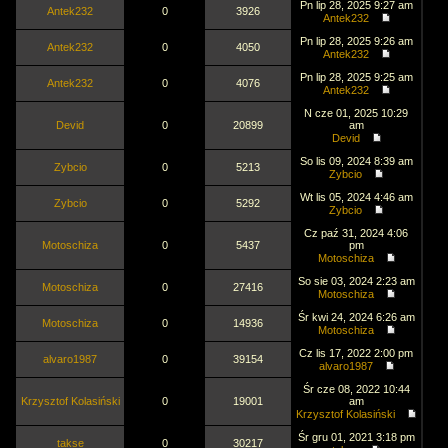
Pn lip 28, 2025 9:27 am
Antek232
0
3926
Antek232
Pn lip 28, 2025 9:26 am
Antek232
0
4050
Antek232
Pn lip 28, 2025 9:25 am
Antek232
0
4076
Antek232
N cze 01, 2025 10:29
Devid
0
20899
am
Devid
So lis 09, 2024 8:39 am
Zybcio
0
5213
Zybcio
Wt lis 05, 2024 4:46 am
Zybcio
0
5292
Zybcio
Cz paź 31, 2024 4:06
Motoschiza
0
5437
pm
Motoschiza
So sie 03, 2024 2:23 am
Motoschiza
0
27416
Motoschiza
Śr kwi 24, 2024 6:26 am
Motoschiza
0
14936
Motoschiza
Cz lis 17, 2022 2:00 pm
alvaro1987
0
39154
alvaro1987
Śr cze 08, 2022 10:44
Krzysztof Kolasiński
0
19001
am
Krzysztof Kolasiński
Śr gru 01, 2021 3:18 pm
takse
0
30217