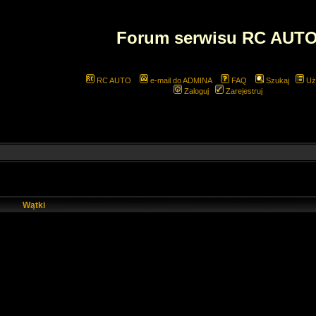
Forum serwisu RC AUT
RC AUTO
e-mail do ADMINA
FAQ
Szukaj
Uż
Zaloguj
Zarejestruj
Wątki