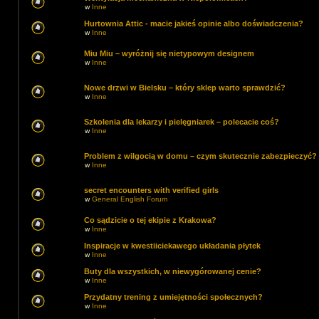
w
Inne
Hurtownia Attic - macie jakieś opinie albo doświadczenia?
w
Inne
Miu Miu – wyróżnij się nietypowym designem
w
Inne
Nowe drzwi w Bielsku – który sklep warto sprawdzić?
w
Inne
Szkolenia dla lekarzy i pielęgniarek – polecacie coś?
w
Inne
Problem z wilgocią w domu – czym skutecznie zabezpieczyć?
w
Inne
secret encounters with verified girls
w
General English Forum
Co sądzicie o tej ekipie z Krakowa?
w
Inne
Inspiracje w kwestiiciekawego układania płytek
w
Inne
Buty dla wszystkich, w niewygórowanej cenie?
w
Inne
Przydatny trening z umiejętności społecznych?
w
Inne