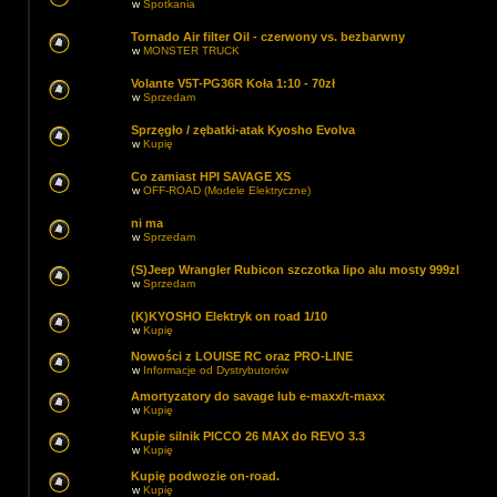
w
Spotkania
Tornado Air filter Oil - czerwony vs. bezbarwny
w
MONSTER TRUCK
Volante V5T-PG36R Koła 1:10 - 70zł
w
Sprzedam
Sprzęgło / zębatki-atak Kyosho Evolva
w
Kupię
Co zamiast HPI SAVAGE XS
w
OFF-ROAD (Modele Elektryczne)
ni ma
w
Sprzedam
(S)Jeep Wrangler Rubicon szczotka lipo alu mosty 999zl
w
Sprzedam
(K)KYOSHO Elektryk on road 1/10
w
Kupię
Nowości z LOUISE RC oraz PRO-LINE
w
Informacje od Dystrybutorów
Amortyzatory do savage lub e-maxx/t-maxx
w
Kupię
Kupie silnik PICCO 26 MAX do REVO 3.3
w
Kupię
Kupię podwozie on-road.
w
Kupię