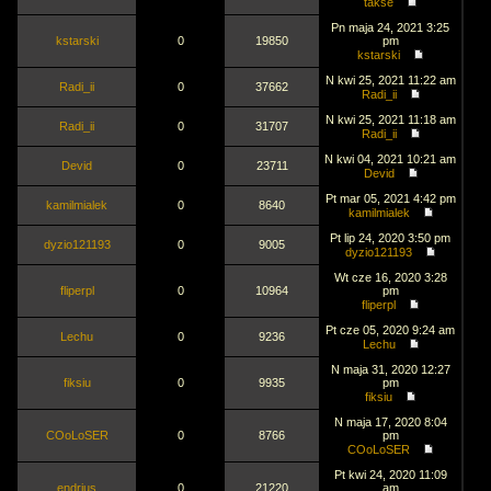
takse
Pn maja 24, 2021 3:25
kstarski
0
19850
pm
kstarski
N kwi 25, 2021 11:22 am
Radi_ii
0
37662
Radi_ii
N kwi 25, 2021 11:18 am
Radi_ii
0
31707
Radi_ii
N kwi 04, 2021 10:21 am
Devid
0
23711
Devid
Pt mar 05, 2021 4:42 pm
kamilmialek
0
8640
kamilmialek
Pt lip 24, 2020 3:50 pm
dyzio121193
0
9005
dyzio121193
Wt cze 16, 2020 3:28
fliperpl
0
10964
pm
fliperpl
Pt cze 05, 2020 9:24 am
Lechu
0
9236
Lechu
N maja 31, 2020 12:27
fiksiu
0
9935
pm
fiksiu
N maja 17, 2020 8:04
COoLoSER
0
8766
pm
COoLoSER
Pt kwi 24, 2020 11:09
endrjus
0
21220
am