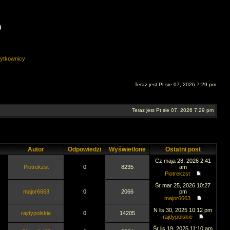
O
ytkownicy
Teraz jest Pt sie 07, 2026 7:29 pm
Teraz jest Pt sie 07, 2026 7:29 pm
Autor
Odpowiedzi
Wyświetlone
Ostatni post
Cz maja 28, 2026 2:41
Piotrekzst
0
8235
am
Piotrekzst
Śr mar 25, 2026 10:27
major6663
0
2066
pm
major6663
N lis 30, 2025 10:12 pm
rajdypolskie
0
14205
rajdypolskie
Śr lis 19, 2025 11:10 am