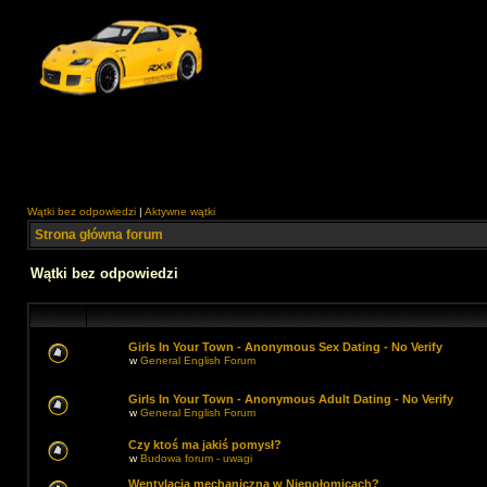
Wątki bez odpowiedzi
|
Aktywne wątki
Strona główna forum
Wątki bez odpowiedzi
Girls In Your Town - Anonymous Sex Dating - No Verify
w
General English Forum
Girls In Your Town - Anonymous Adult Dating - No Verify
w
General English Forum
Czy ktoś ma jakiś pomysł?
w
Budowa forum - uwagi
Wentylacja mechaniczna w Niepołomicach?