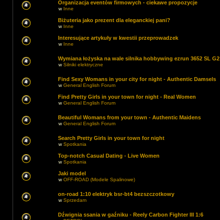
Organizacja eventów firmowych - ciekawe propozycje
w
Inne
Biżuteria jako prezent dla eleganckiej pani?
w
Inne
Interesujące artykuły w kwestii przeprowadzek
w
Inne
Wymiana łożyska na wale silnika hobbywing ezrun 3652 SL G2
w
Silniki elektryczne
Find Sexy Womans in your city for night - Authentic Damsels
w
General English Forum
Find Pretty Girls in your town for night - Real Women
w
General English Forum
Beautiful Womans from your town - Authentic Maidens
w
General English Forum
Search Pretty Girls in your town for night
w
Spotkania
Top-notch Сasual Dating - Live Women
w
Spotkania
Jaki model
w
OFF-ROAD (Modele Spalinowe)
on-road 1:10 elektryk bsr-bt4 bezszczotkowy
w
Sprzedam
Dźwignia ssania w gaźniku - Reely Carbon Fighter III 1:6